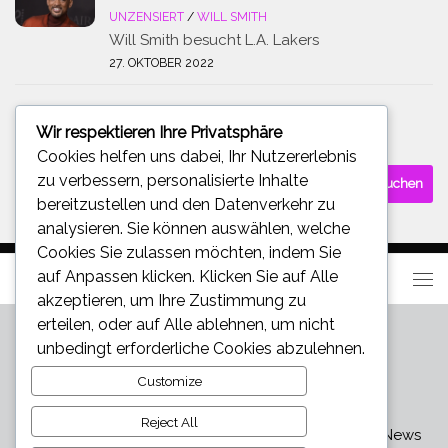
UNZENSIERT
/
WILL SMITH
Will Smith besucht L.A. Lakers
27. OKTOBER 2022
Wir respektieren Ihre Privatsphäre
SUCHE
Cookies helfen uns dabei, Ihr Nutzererlebnis
Suchen
zu verbessern, personalisierte Inhalte
nach:
bereitzustellen und den Datenverkehr zu
analysieren. Sie können auswählen, welche
Cookies Sie zulassen möchten, indem Sie
auf
Anpassen
klicken. Klicken Sie auf
Alle
akzeptieren
, um Ihre Zustimmung zu
erteilen, oder auf
Alle ablehnen
, um nicht
unbedingt erforderliche Cookies abzulehnen.
Customize
Reject All
Star und Promi News - Aktuelle Bilder, Videos und News