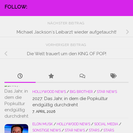
FOLLOW:
NÄCHSTER BEITRAG
Michael Jackson´s Leibarzt wieder aufgetaucht!
VORHERIGER BEITRAG
Die Welt trauert um den KING OF POP!
HOLLYWOOD NEWS
/
BIG BROTHER
/
STAR NEWS
2027: Das Jahr, in dem die Popkultur
endgültig durchdreht
7. APRIL 2026
ELON MUSK
/
HOLLYWOOD NEWS
/
SOCIAL MEDIA
/
SONSTIGE NEWS
/
STAR NEWS
/
STARS
/
STARS