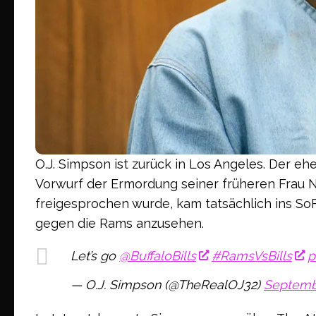
O.J. Simpson ist zurück in Los Angeles. Der e
Vorwurf der Ermordung seiner früheren Frau
freigesprochen wurde, kam tatsächlich ins SoFi
gegen die Rams anzusehen.
Let’s go
@BuffaloBills
#RamsVsBills
p
— O.J. Simpson (@TheRealOJ32)
Septemb