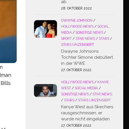
ab
28. OKTOBER 2022
DWAYNE JOHNSON
/
HOLLYWOOD NEWS
/
SOCIAL
MEDIA
/
SONSTIGE NEWS
/
SPORT
/
STAR NEWS
/
STARS
/
STARS UNZENSIERT
Dwayne Johnsons
Tochter Simone debütiert
in der WWE
om
27. OKTOBER 2022
ldman
HOLLYWOOD NEWS
/
KANYE
Bills
WEST
/
SOCIAL MEDIA
/
SONSTIGE NEWS
/
STAR NEWS
/
STARS
/
STARS UNZENSIERT
Kanye West aus Skechers
rausgeschmissen, er
wurde nicht eingeladen
27. OKTOBER 2022