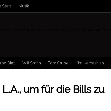
 Stars
Musik
rsunzensiert.de findet ihr seit 2007 regelmäßig aktuelle Ge
ron Diaz
Will Smith
Tom Cruise
Kim Kardashian
 NEWS
/
STARS
/
STARS UNZENSIERT
.A., um für die Bills zu