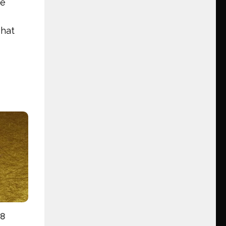
ne
 hat
 8