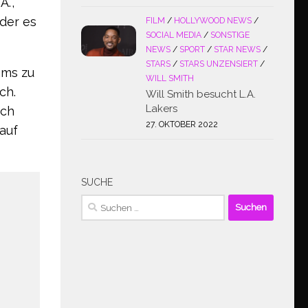
.“,
 der es
FILM
/
HOLLYWOOD NEWS
/
SOCIAL MEDIA
/
SONSTIGE
NEWS
/
SPORT
/
STAR NEWS
/
STARS
/
STARS UNZENSIERT
/
ams zu
WILL SMITH
ch.
Will Smith besucht L.A.
Lakers
ich
27. OKTOBER 2022
 auf
SUCHE
Suchen
nach: