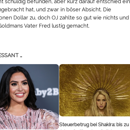
cht schuldig befunden, aber kurz darauf entschied ei
umgebracht hat, und zwar in böser Absicht. Die
en Dollar zu, doch OJ zahlte so gut wie nichts und
Goldmans Vater Fred lustig gemacht.
ESSANT …
Steuerbetrug bei Shakira: bis zu