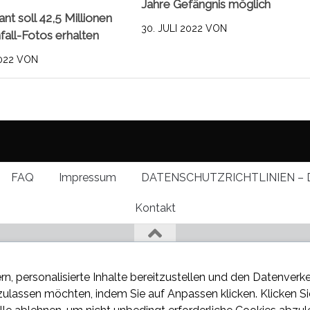
Jahre Gefängnis möglich
nt soll 42,5 Millionen
30. JULI 2022
VON
nfall-Fotos erhalten
022
VON
FAQ
Impressum
DATENSCHUTZRICHTLINIEN – 
Kontakt
rn, personalisierte Inhalte bereitzustellen und den Datenverk
 zulassen möchten, indem Sie auf
Anpassen
klicken. Klicken S
 über den neuesten Klatsch