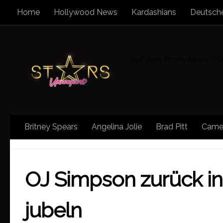
Home
Hollywood News
Kardashians
Deutsche
Zum Inhalt springen
Auf dem Promi News - Sta
Britney Spears
Angelina Jolie
Brad Pitt
Came
FREAK SHOW
/
SONSTIGE NEWS
/
SPORT
/
STAR
OJ Simpson zurück in L
jubeln