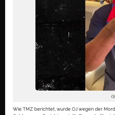
Oj
Wie TMZ berichtet, wurde OJ wegen der Mord