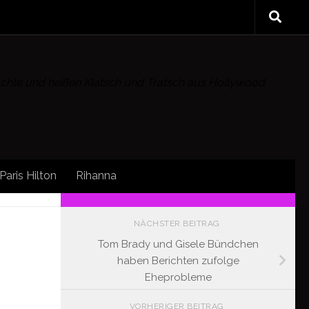
rüchte und heißen Klatsch und Tratsch aus Hollywood
Paris Hilton
Rihanna
FOLLOW:
NÄCHSTER BEITRAG
Tom Brady und Gisele Bündchen
haben Berichten zufolge
Eheprobleme
VORHERIGER BEITRAG