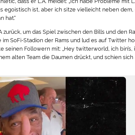
tic, dass er L.A. meidet: „Ich habe Probleme mit L.A
s egoistisch ist, aber ich sitze vielleicht neben dem,
n hat.“
urück, um das Spiel zwischen den Bills und den R
te im SoFi-Stadion der Rams und lud es auf Twitter ho
seinen Followern mit: „Hey twitterworld, ich bin’s, 
seinem alten Team die Daumen drückt, und schien sich