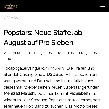
Zum Inhalt springen
GERMAN
Popstars: Neue Staffel ab
August auf Pro Sieben
VON
· VERÖFFENTLICHT
30. JUNI 2010
· AKTUALISIERT
30. JUNI
2010
[picappgallerysingle id=“4996759″]Die Tränen und
Skandal-Casting-Show
DSDS
auf RTL ist schon ein
wenig vorbei, und Deutschland hat natürlich auch
diesesmal, wieder seinen neuen Superstar gefunden:
Mehrzad Marashi
. Doch nun kommt
ProSieben
mal
wieder mit der Sendung Popstars um wie immer, nach
einer neuen Pop Band zu suchen. Das Motto dieses