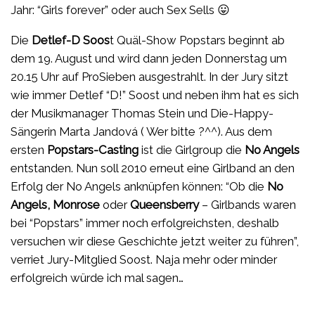
Jahr: “Girls forever” oder auch Sex Sells 😛
Die
Detlef-D Soos
t Quäl-Show Popstars beginnt ab
dem 19. August und wird dann jeden Donnerstag um
20.15 Uhr auf ProSieben ausgestrahlt. In der Jury sitzt
wie immer Detlef “D!” Soost und neben ihm hat es sich
der Musikmanager Thomas Stein und Die-Happy-
Sängerin Marta Jandová ( Wer bitte ?^^). Aus dem
ersten
Popstars-Casting
ist die Girlgroup die
No Angels
entstanden. Nun soll 2010 erneut eine Girlband an den
Erfolg der No Angels anknüpfen können: “Ob die
No
Angels, Monrose
oder
Queensberry
– Girlbands waren
bei “Popstars” immer noch erfolgreichsten, deshalb
versuchen wir diese Geschichte jetzt weiter zu führen”,
verriet Jury-Mitglied Soost. Naja mehr oder minder
erfolgreich würde ich mal sagen…