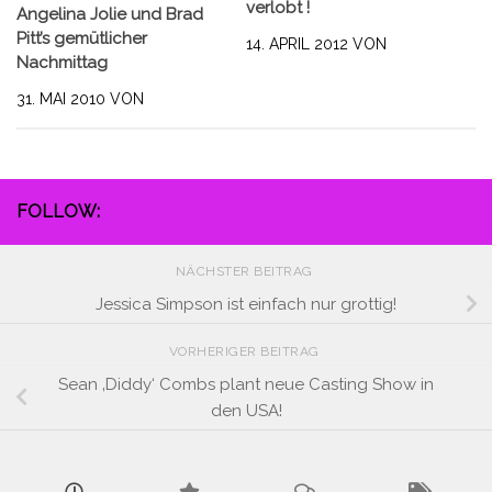
verlobt !
Angelina Jolie und Brad
Pitt’s gemütlicher
14. APRIL 2012
VON
Nachmittag
31. MAI 2010
VON
FOLLOW:
NÄCHSTER BEITRAG
Jessica Simpson ist einfach nur grottig!
VORHERIGER BEITRAG
Sean ‚Diddy‘ Combs plant neue Casting Show in
den USA!