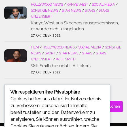
HOLLYWOOD NEWS
/
KANYE WEST
/
SOCIAL MEDIA
/
SONSTIGE NEWS
/
STAR NEWS
/
STARS
/
STARS
UNZENSIERT
Kanye West aus Skechers rausgeschmissen,
er wurde nicht eingeladen
27. OKTOBER 2022
FILM
/
HOLLYWOOD NEWS
/
SOCIAL MEDIA
/
SONSTIGE
NEWS
/
SPORT
/
STAR NEWS
/
STARS
/
STARS
UNZENSIERT
/
WILL SMITH
Will Smith besucht L.A. Lakers
27. OKTOBER 2022
Wir respektieren Ihre Privatsphäre
SUCHE
Cookies helfen uns dabei, Ihr Nutzererlebnis
Suchen
zu verbessern, personalisierte Inhalte
nach:
bereitzustellen und den Datenverkehr zu
analysieren. Sie können auswählen, welche
Cookies Sie zulassen möchten, indem Sie