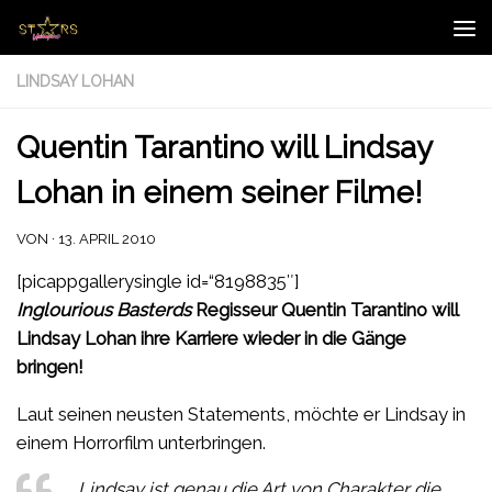
Zum Inhalt springen
LINDSAY LOHAN
Quentin Tarantino will Lindsay
Lohan in einem seiner Filme!
VON
·
13. APRIL 2010
[picappgallerysingle id=“8198835″]
Inglourious Basterds
Regisseur Quentin Tarantino will
Lindsay Lohan ihre Karriere wieder in die Gänge
bringen!
Laut seinen neusten Statements, möchte er Lindsay in
einem Horrorfilm unterbringen.
„Lindsay ist genau die Art von Charakter die