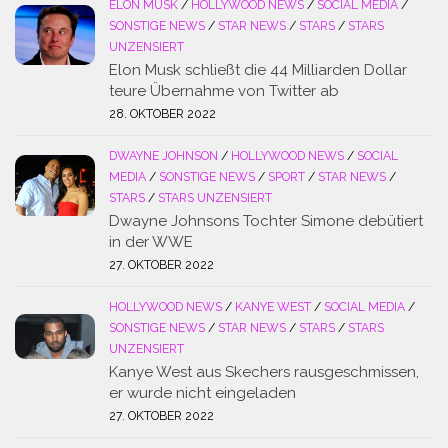
ELON MUSK
/
HOLLYWOOD NEWS
/
SOCIAL MEDIA
/
SONSTIGE NEWS
/
STAR NEWS
/
STARS
/
STARS
UNZENSIERT
Elon Musk schließt die 44 Milliarden Dollar
teure Übernahme von Twitter ab
28. OKTOBER 2022
DWAYNE JOHNSON
/
HOLLYWOOD NEWS
/
SOCIAL
MEDIA
/
SONSTIGE NEWS
/
SPORT
/
STAR NEWS
/
STARS
/
STARS UNZENSIERT
Dwayne Johnsons Tochter Simone debütiert
in der WWE
27. OKTOBER 2022
HOLLYWOOD NEWS
/
KANYE WEST
/
SOCIAL MEDIA
/
SONSTIGE NEWS
/
STAR NEWS
/
STARS
/
STARS
UNZENSIERT
Kanye West aus Skechers rausgeschmissen,
er wurde nicht eingeladen
27. OKTOBER 2022