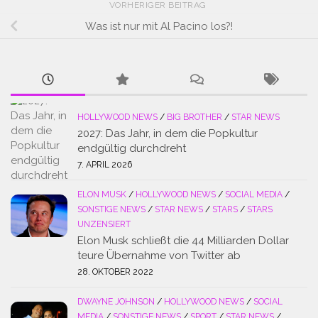
VORHERIGER BEITRAG
Was ist nur mit Al Pacino los?!
HOLLYWOOD NEWS
/
BIG BROTHER
/
STAR NEWS
2027: Das Jahr, in dem die Popkultur
endgültig durchdreht
7. APRIL 2026
ELON MUSK
/
HOLLYWOOD NEWS
/
SOCIAL MEDIA
/
SONSTIGE NEWS
/
STAR NEWS
/
STARS
/
STARS
UNZENSIERT
Elon Musk schließt die 44 Milliarden Dollar
teure Übernahme von Twitter ab
28. OKTOBER 2022
DWAYNE JOHNSON
/
HOLLYWOOD NEWS
/
SOCIAL
MEDIA
/
SONSTIGE NEWS
/
SPORT
/
STAR NEWS
/