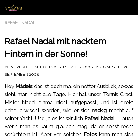
Zum Inhalt springen
RAFAEL NADAL
Rafael Nadal mit nacktem
Hintern in der Sonne!
VON
· VERÖFFENTLICHT
28. SEPTEMBER 2008
· AKTUALISIERT
28.
SEPTEMBER 2008
Hey
Mädels
das ist doch mal ein netter Ausblick, sowas
sieht man nicht alle Tage. Hier hat unser Tennis Crack
Mister Nadal einmal nicht aufgepasst, und ist direkt
dabei erwischt worden, wie er sich
nackig
macht auf
seiner Yacht. Und ja es ist wirklich
Rafael Nadal
– auch
wenn man es kaum glauben mag, da er sonst recht
schüchtern ist. Aber vor solchen
Fotos
kann man sich