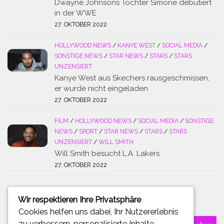
Dwayne Johnsons Tochter Simone debütiert
in der WWE
27. OKTOBER 2022
HOLLYWOOD NEWS
/
KANYE WEST
/
SOCIAL MEDIA
/
SONSTIGE NEWS
/
STAR NEWS
/
STARS
/
STARS
UNZENSIERT
Kanye West aus Skechers rausgeschmissen,
er wurde nicht eingeladen
27. OKTOBER 2022
FILM
/
HOLLYWOOD NEWS
/
SOCIAL MEDIA
/
SONSTIGE
NEWS
/
SPORT
/
STAR NEWS
/
STARS
/
STARS
UNZENSIERT
/
WILL SMITH
Will Smith besucht L.A. Lakers
27. OKTOBER 2022
Wir respektieren Ihre Privatsphäre
SUCHE
Cookies helfen uns dabei, Ihr Nutzererlebnis
Suchen
zu verbessern, personalisierte Inhalte