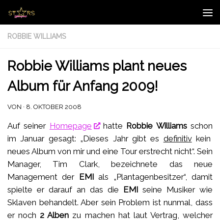
Zum Inhalt springen
ROBBIE WILLIAMS
Robbie Williams plant neues
Album für Anfang 2009!
VON
·
8. OKTOBER 2008
Auf seiner
Homepage
hatte
Robbie Williams
schon
im Januar gesagt: „Dieses Jahr gibt es
definitiv
kein
neues Album von mir und eine Tour erstrecht nicht“. Sein
Manager, Tim Clark, bezeichnete das neue
Management der
EMI
als „Plantagenbesitzer“, damit
spielte er darauf an das die
EMI
seine Musiker wie
Sklaven behandelt. Aber sein Problem ist nunmal, dass
er noch
2 Alben
zu machen hat laut Vertrag, welcher