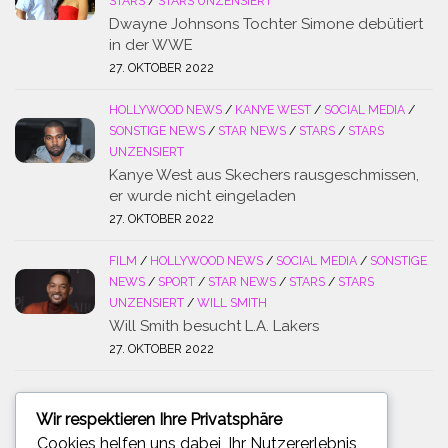
STARS
/
STARS UNZENSIERT
Dwayne Johnsons Tochter Simone debütiert
in der WWE
27. OKTOBER 2022
HOLLYWOOD NEWS
/
KANYE WEST
/
SOCIAL MEDIA
/
SONSTIGE NEWS
/
STAR NEWS
/
STARS
/
STARS
UNZENSIERT
Kanye West aus Skechers rausgeschmissen,
er wurde nicht eingeladen
27. OKTOBER 2022
FILM
/
HOLLYWOOD NEWS
/
SOCIAL MEDIA
/
SONSTIGE
NEWS
/
SPORT
/
STAR NEWS
/
STARS
/
STARS
UNZENSIERT
/
WILL SMITH
Will Smith besucht L.A. Lakers
27. OKTOBER 2022
Wir respektieren Ihre Privatsphäre
SUCHE
Cookies helfen uns dabei, Ihr Nutzererlebnis