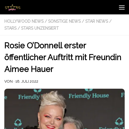
Zum Inhalt springen
HOLLYWOOD NEWS
/
SONSTIGE NEWS
/
STAR NEWS
/
STARS
/
STARS UNZENSIERT
Rosie O’Donnell erster
öffentlicher Auftritt mit Freundin
Aimee Hauer
VON
·
18. JULI 2022