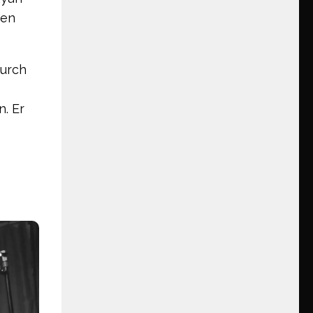
nen
durch
n. Er