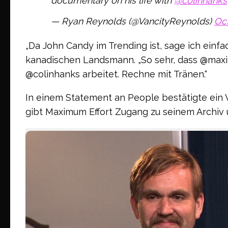
documentary on his life with
@colinhanks
— Ryan Reynolds (@VancityReynolds)
Oct
„Da John Candy im Trending ist, sage ich einfac
kanadischen Landsmann. „So sehr, dass @maxi
@colinhanks arbeitet. Rechne mit Tränen.“
In einem Statement an People bestätigte ein V
gibt Maximum Effort Zugang zu seinem Archiv 