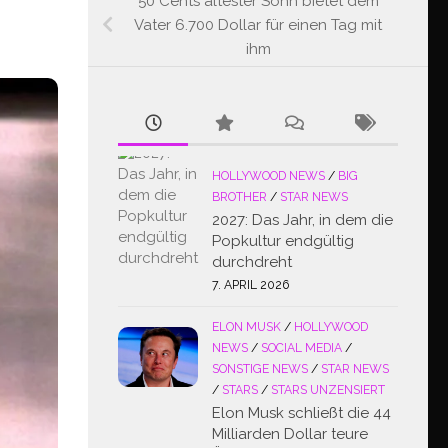
50 Cents ältester Sohn bietet dem
Vater 6.700 Dollar für einen Tag mit
ihm
HOLLYWOOD NEWS
/
BIG
BROTHER
/
STAR NEWS
2027: Das Jahr, in dem die
Popkultur endgültig
durchdreht
7. APRIL 2026
ELON MUSK
/
HOLLYWOOD
NEWS
/
SOCIAL MEDIA
/
SONSTIGE NEWS
/
STAR NEWS
/
STARS
/
STARS UNZENSIERT
Elon Musk schließt die 44
Milliarden Dollar teure