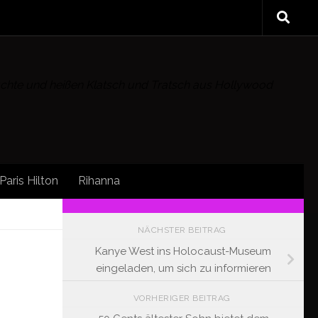
rüchte und heißen Klatsch und Tratsch aus Hollywood
Paris Hilton
Rihanna
/
FOLLOW:
NÄCHSTER BEITRAG
Kanye West ins Holocaust-Museum
eingeladen, um sich zu informieren
VORHERIGER BEITRAG