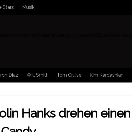
 Stars
Musik
rsunzensiert.de findet ihr seit 2007 regelmäßig aktuelle Ge
ron Diaz
Will Smith
Tom Cruise
Kim Kardashian
SOCIAL MEDIA
/
SONSTIGE NEWS
/
STAR NEWS
/
STARS
olin Hanks drehen einen
 Candy