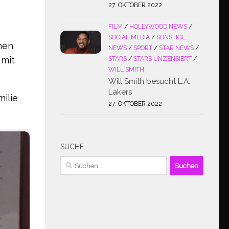
27. OKTOBER 2022
FILM
/
HOLLYWOOD NEWS
/
SOCIAL MEDIA
/
SONSTIGE
inen
NEWS
/
SPORT
/
STAR NEWS
/
 mit
STARS
/
STARS UNZENSIERT
/
WILL SMITH
Will Smith besucht L.A.
Lakers
ilie
27. OKTOBER 2022
SUCHE
Suchen
nach: