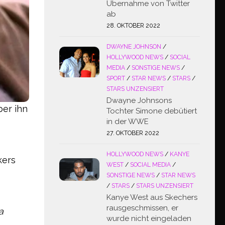
Übernahme von Twitter
ab
28. OKTOBER 2022
DWAYNE JOHNSON
/
HOLLYWOOD NEWS
/
SOCIAL
MEDIA
/
SONSTIGE NEWS
/
SPORT
/
STAR NEWS
/
STARS
/
STARS UNZENSIERT
Dwayne Johnsons
ber ihn
Tochter Simone debütiert
in der WWE
27. OKTOBER 2022
HOLLYWOOD NEWS
/
KANYE
kers
WEST
/
SOCIAL MEDIA
/
SONSTIGE NEWS
/
STAR NEWS
/
STARS
/
STARS UNZENSIERT
Kanye West aus Skechers
rausgeschmissen, er
a
wurde nicht eingeladen