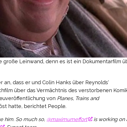
 große Leinwand, denn es ist ein Dokumentarfilm ü
 an, dass er und Colin Hanks über Reynolds‘
chfilm über das Vermächtnis des verstorbenen Komi
euveröffentlichung von
Planes, Trains and
öst hatte, berichtet People.
love him. So much so,
@maximumeffort
is working on 