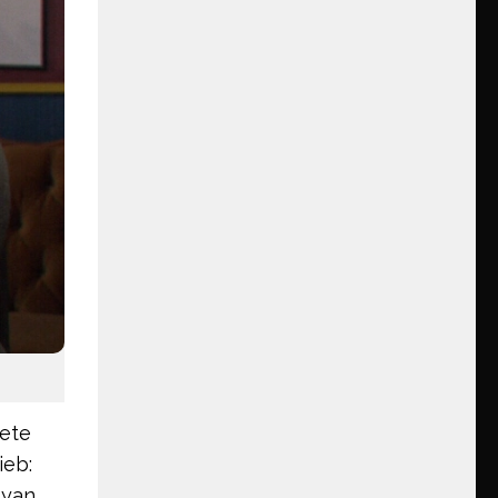
tete
ieb:
Ryan