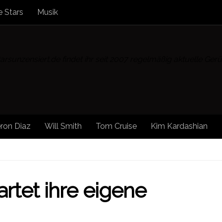
 Stars
Musik
rsunzensiert.de findet ihr seit 2007 regelmäßig aktuelle Ge
ron Diaz
Will Smith
Tom Cruise
Kim Kardashian
OHANSSON
/
SOCIAL MEDIA
/
SONSTIGE NEWS
/
STAR N
artet ihre eigene