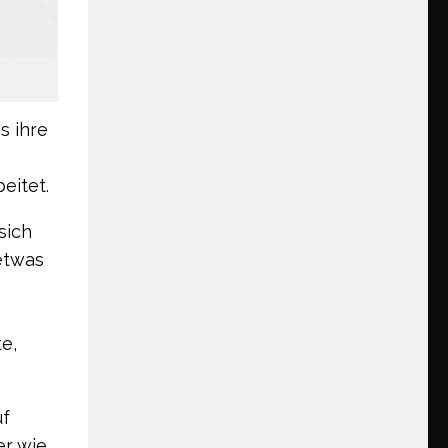
s ihre
eitet.
sich
etwas
e,
uf
er wie