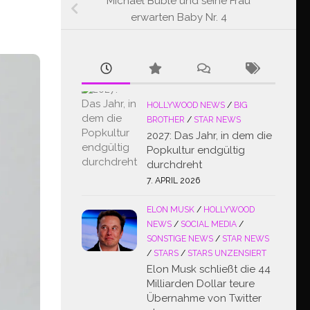
Michael Buble und seine Frau
erwarten Baby Nr. 4
HOLLYWOOD NEWS
/
BIG
BROTHER
/
STAR NEWS
2027: Das Jahr, in dem die
Popkultur endgültig
durchdreht
7. APRIL 2026
ELON MUSK
/
HOLLYWOOD
NEWS
/
SOCIAL MEDIA
/
SONSTIGE NEWS
/
STAR NEWS
/
STARS
/
STARS UNZENSIERT
Elon Musk schließt die 44
Milliarden Dollar teure
Übernahme von Twitter