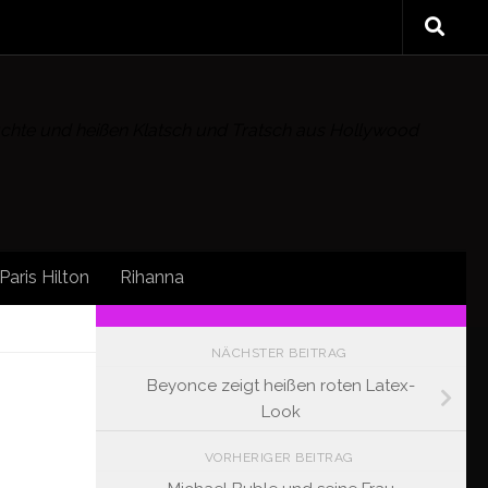
rüchte und heißen Klatsch und Tratsch aus Hollywood
Paris Hilton
Rihanna
EWS
/
FOLLOW:
NÄCHSTER BEITRAG
Beyonce zeigt heißen roten Latex-
Look
VORHERIGER BEITRAG