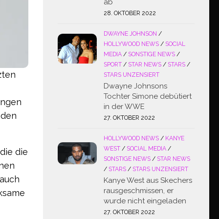
ab
28. OKTOBER 2022
DWAYNE JOHNSON
/
HOLLYWOOD NEWS
/
SOCIAL
MEDIA
/
SONSTIGE NEWS
/
SPORT
/
STAR NEWS
/
STARS
/
zten
STARS UNZENSIERT
Dwayne Johnsons
Tochter Simone debütiert
angen
in der WWE
f den
27. OKTOBER 2022
HOLLYWOOD NEWS
/
KANYE
WEST
/
SOCIAL MEDIA
/
die die
SONSTIGE NEWS
/
STAR NEWS
inen
/
STARS
/
STARS UNZENSIERT
 auch
Kanye West aus Skechers
rausgeschmissen, er
rksame
wurde nicht eingeladen
27. OKTOBER 2022