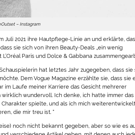
Outset – Instagram
 Juli 2021 ihre Hautpflege-Linie an und erklärte, das
dass sie sich von ihren Beauty-Deals „ein wenig
mit L’Oréal Paris und Dolce & Gabbana zusammengearb
 Schauspielerin hat letztes Jahr zugegeben, dass sie 
öchte. Dem Vogue Magazine erzählte sie, dass sie 
h war im Laufe meiner Karriere das Gesicht mehrerer
wirklich wundervoll. Ich denke, ich hatte immer das
Charakter spielte, und als ich mich weiterentwickelt
n, die mir treu ist. “
eise) noch nicht bekannt gegeben, aber so wie es a
und verschiedene Artikel geben, mit denen auch jed