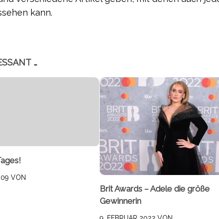
ssehen kann.
ESSANT …
Tages!
009
VON
Brit Awards – Adele die größe
Gewinnerin
9. FEBRUAR 2022
VON