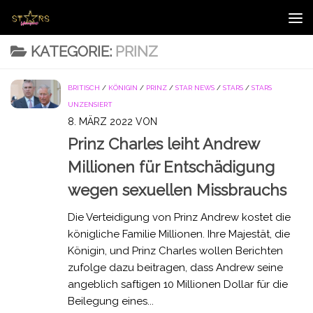
Zum Inhalt springen
KATEGORIE:
PRINZ
BRITISCH
/
KÖNIGIN
/
PRINZ
/
STAR NEWS
/
STARS
/
STARS
UNZENSIERT
8. MÄRZ 2022
VON
Prinz Charles leiht Andrew
Millionen für Entschädigung
wegen sexuellen Missbrauchs
Die Verteidigung von Prinz Andrew kostet die
königliche Familie Millionen. Ihre Majestät, die
Königin, und Prinz Charles wollen Berichten
zufolge dazu beitragen, dass Andrew seine
angeblich saftigen 10 Millionen Dollar für die
Beilegung eines...