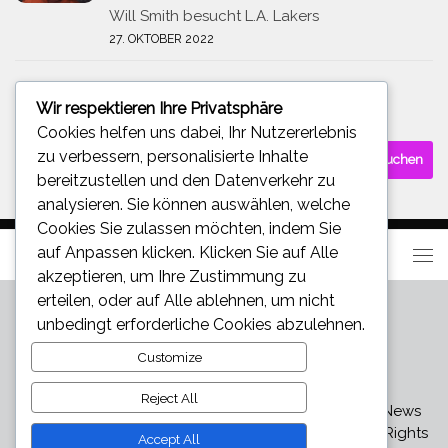
Will Smith besucht L.A. Lakers
27. OKTOBER 2022
Wir respektieren Ihre Privatsphäre
SUCHE
Cookies helfen uns dabei, Ihr Nutzererlebnis
Suchen
zu verbessern, personalisierte Inhalte
nach:
bereitzustellen und den Datenverkehr zu
analysieren. Sie können auswählen, welche
Cookies Sie zulassen möchten, indem Sie
auf
Anpassen
klicken. Klicken Sie auf
Alle
akzeptieren
, um Ihre Zustimmung zu
erteilen, oder auf
Alle ablehnen
, um nicht
unbedingt erforderliche Cookies abzulehnen.
Customize
Reject All
Star und Promi News - Aktuelle Bilder, Videos und News
über den neuesten Klatsch und Tratsch © 2026. All Rights
Accept All