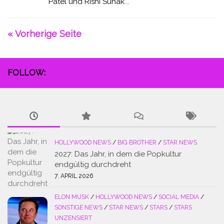
Patel und Rishi Sunak...
« Vorherige Seite
FOLLOW:
HOLLYWOOD NEWS
/
BIG BROTHER
/
STAR NEWS
2027: Das Jahr, in dem die Popkultur
endgültig durchdreht
7. APRIL 2026
ELON MUSK
/
HOLLYWOOD NEWS
/
SOCIAL MEDIA
/
SONSTIGE NEWS
/
STAR NEWS
/
STARS
/
STARS
UNZENSIERT