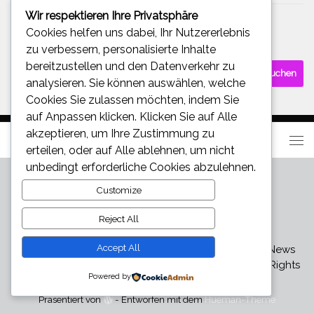
Wir respektieren Ihre Privatsphäre
Cookies helfen uns dabei, Ihr Nutzererlebnis
SUCHE
zu verbessern, personalisierte Inhalte
bereitzustellen und den Datenverkehr zu
Suchen
analysieren. Sie können auswählen, welche
nach:
Cookies Sie zulassen möchten, indem Sie
auf
Anpassen
klicken. Klicken Sie auf
Alle
akzeptieren
, um Ihre Zustimmung zu
erteilen, oder auf
Alle ablehnen
, um nicht
unbedingt erforderliche Cookies abzulehnen.
Customize
Reject All
Accept All
Star und Promi News - Aktuelle Bilder, Videos und News
über den neuesten Klatsch und Tratsch © 2026. All Rights
Powered by
Reserved.
Präsentiert von
- Entworfen mit dem
Hueman-Theme