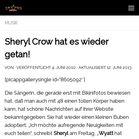
Zum Inhalt springen
MUSIK
Sheryl Crow hat es wieder
getan!
VON
· VERÖFFENTLICHT
4. JUNI 2010
· AKTUALISIERT
12. JUNI 2013
[picappgallerysingle id=“8605092″]
Die Sängerin, die gerade erst mit Bikinifotos bewiesen
hat, daß man auch mit 48 einen tollen Körper haben
kann, hat schöne Nachrichten auf ihrer Website
bekanntgegeben. Sie hat wieder einen kleinen Buben
adoptiert. „Ich möchte aufregende Neuigkeiten mit
euch teilen“, schreibt
Sheryl
am Freitag, „
Wyatt
hat