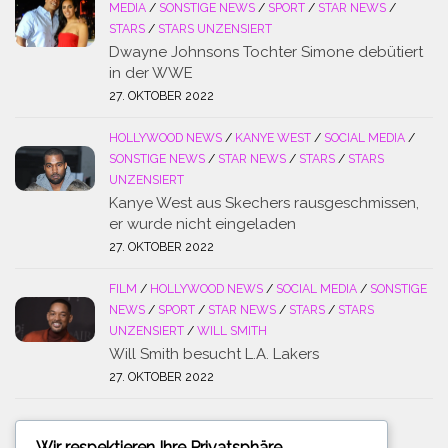
MEDIA
/
SONSTIGE NEWS
/
SPORT
/
STAR NEWS
/
STARS
/
STARS UNZENSIERT
Dwayne Johnsons Tochter Simone debütiert
in der WWE
27. OKTOBER 2022
HOLLYWOOD NEWS
/
KANYE WEST
/
SOCIAL MEDIA
/
SONSTIGE NEWS
/
STAR NEWS
/
STARS
/
STARS
UNZENSIERT
Kanye West aus Skechers rausgeschmissen,
er wurde nicht eingeladen
27. OKTOBER 2022
FILM
/
HOLLYWOOD NEWS
/
SOCIAL MEDIA
/
SONSTIGE
NEWS
/
SPORT
/
STAR NEWS
/
STARS
/
STARS
UNZENSIERT
/
WILL SMITH
Will Smith besucht L.A. Lakers
27. OKTOBER 2022
Wir respektieren Ihre Privatsphäre