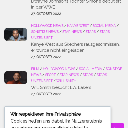
Dwayne Johnsons Tochter Simone debütiert
in der WWE
27. OKTOBER 2022
HOLLYWOOD NEWS
/
KANYE WEST
/
SOCIAL MEDIA
/
SONSTIGE NEWS
/
STAR NEWS
/
STARS
/
STARS
UNZENSIERT
Kanye West aus Skechers rausgeschmissen,
er wurde nicht eingeladen
27. OKTOBER 2022
FILM
/
HOLLYWOOD NEWS
/
SOCIAL MEDIA
/
SONSTIGE
NEWS
/
SPORT
/
STAR NEWS
/
STARS
/
STARS
UNZENSIERT
/
WILL SMITH
Will Smith besucht L.A. Lakers
27. OKTOBER 2022
Wir respektieren Ihre Privatsphäre
SUCHE
Cookies helfen uns dabei, Ihr Nutzererlebnis
Suchen
zu verbessern, personalisierte Inhalte