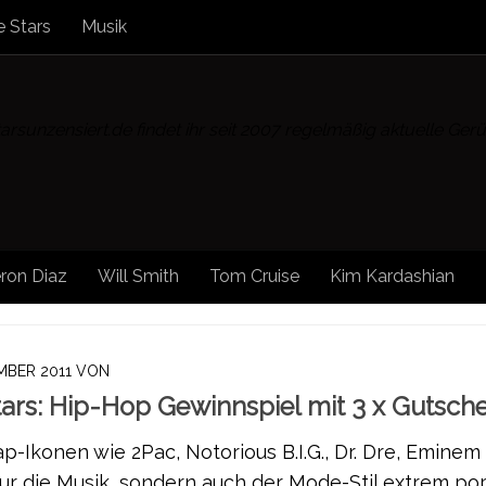
 Stars
Musik
rsunzensiert.de findet ihr seit 2007 regelmäßig aktuelle Ge
ron Diaz
Will Smith
Tom Cruise
Kim Kardashian
MBER 2011
VON
tars: Hip-Hop Gewinnspiel mit 3 x Gutsch
p-Ikonen wie 2Pac, Notorious B.I.G., Dr. Dre, Eminem
ur die Musik, sondern auch der Mode-Stil extrem pop