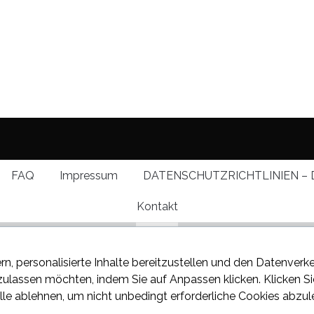
FAQ
Impressum
DATENSCHUTZRICHTLINIEN – 
Kontakt
rn, personalisierte Inhalte bereitzustellen und den Datenverk
 zulassen möchten, indem Sie auf
Anpassen
klicken. Klicken S
lle ablehnen
, um nicht unbedingt erforderliche Cookies abzul
 über den neuesten Klatsch