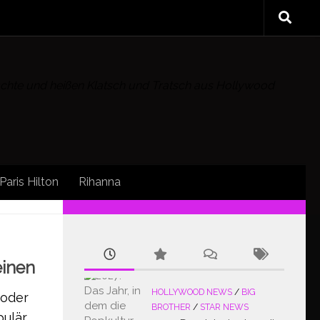
rüchte und heißen Klatsch und Tratsch aus Hollywood
Paris Hilton
Rihanna
FOLLOW:
einen
HOLLYWOOD NEWS
/
BIG
 oder
BROTHER
/
STAR NEWS
ulär,