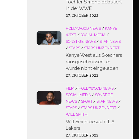
Tochter Simone debütiert
in der WWE
27. OKTOBER 2022
HOLLYWOOD NEWS
/
KANYE
WEST
/
SOCIAL MEDIA
/
SONSTIGE NEWS
/
STAR NEWS
/
STARS
/
STARS UNZENSIERT
Kanye West aus Skechers
rausgeschmissen, er
wurde nicht eingeladen
27. OKTOBER 2022
FILM
/
HOLLYWOOD NEWS
/
SOCIAL MEDIA
/
SONSTIGE
NEWS
/
SPORT
/
STAR NEWS
/
STARS
/
STARS UNZENSIERT
/
WILL SMITH
Will Smith besucht L.A.
Lakers
27. OKTOBER 2022