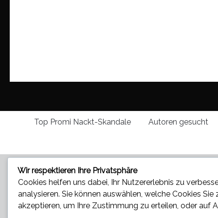
Top Promi Nackt-Skandale
Autoren gesucht
Wir respektieren Ihre Privatsphäre
Cookies helfen uns dabei, Ihr Nutzererlebnis zu verbesse
analysieren. Sie können auswählen, welche Cookies Sie
akzeptieren
, um Ihre Zustimmung zu erteilen, oder auf
A
Star und Promi News - Aktuelle Bilder, Videos und News