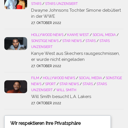
STARS
/
STARS UNZENSIERT
Dwayne Johnsons Tochter Simone debütiert
in der WWE
27. OKTOBER 2022
HOLLYWOOD NEWS
/
KANYE WEST
/
SOCIAL MEDIA
/
SONSTIGE NEWS
/
STAR NEWS
/
STARS
/
STARS
UNZENSIERT
Kanye West aus Skechers rausgeschmissen,
er wurde nicht eingeladen
27. OKTOBER 2022
FILM
/
HOLLYWOOD NEWS
/
SOCIAL MEDIA
/
SONSTIGE
NEWS
/
SPORT
/
STAR NEWS
/
STARS
/
STARS
UNZENSIERT
/
WILL SMITH
Will Smith besucht L.A. Lakers
27. OKTOBER 2022
Wir respektieren Ihre Privatsphäre
SUCHE