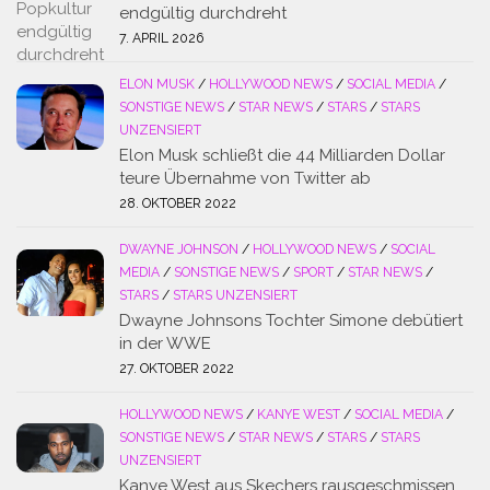
endgültig durchdreht
7. APRIL 2026
ELON MUSK
/
HOLLYWOOD NEWS
/
SOCIAL MEDIA
/
SONSTIGE NEWS
/
STAR NEWS
/
STARS
/
STARS
UNZENSIERT
Elon Musk schließt die 44 Milliarden Dollar
teure Übernahme von Twitter ab
28. OKTOBER 2022
DWAYNE JOHNSON
/
HOLLYWOOD NEWS
/
SOCIAL
MEDIA
/
SONSTIGE NEWS
/
SPORT
/
STAR NEWS
/
STARS
/
STARS UNZENSIERT
Dwayne Johnsons Tochter Simone debütiert
in der WWE
27. OKTOBER 2022
HOLLYWOOD NEWS
/
KANYE WEST
/
SOCIAL MEDIA
/
SONSTIGE NEWS
/
STAR NEWS
/
STARS
/
STARS
UNZENSIERT
Kanye West aus Skechers rausgeschmissen,