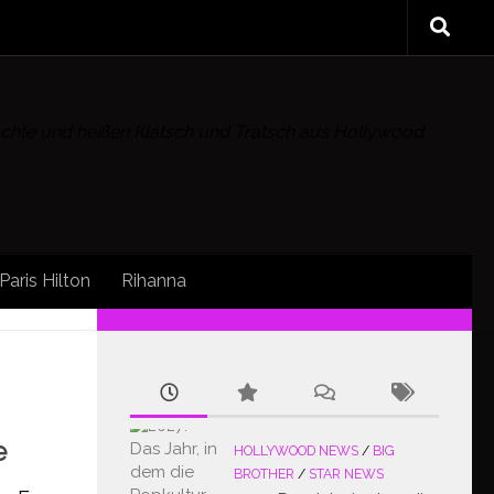
rüchte und heißen Klatsch und Tratsch aus Hollywood
Paris Hilton
Rihanna
FOLLOW:
e
HOLLYWOOD NEWS
/
BIG
BROTHER
/
STAR NEWS