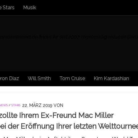
 Stars
Musik
rsunzensiert.de findet ihr seit 2007 regelmäßig aktuelle Ge
ron Diaz
Will Smith
Tom Cruise
Kim Kardashian
22. MÄRZ 2019
VON
 NEWS
/
STARS
zollte Ihrem Ex-Freund Mac Miller
i der Eröffnung Ihrer letzten Welttourne