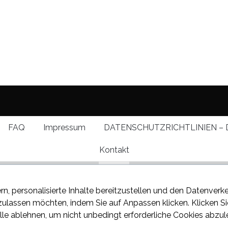
FAQ
Impressum
DATENSCHUTZRICHTLINIEN – 
Kontakt
rn, personalisierte Inhalte bereitzustellen und den Datenverk
 zulassen möchten, indem Sie auf
Anpassen
klicken. Klicken S
lle ablehnen
, um nicht unbedingt erforderliche Cookies abzul
 über den neuesten Klatsch