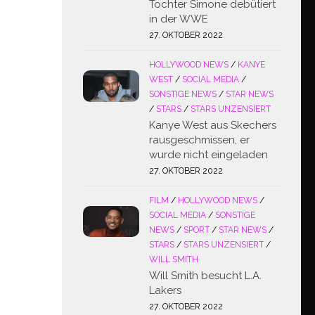
Tochter Simone debütiert
in der WWE
27. OKTOBER 2022
HOLLYWOOD NEWS
/
KANYE
WEST
/
SOCIAL MEDIA
/
SONSTIGE NEWS
/
STAR NEWS
/
STARS
/
STARS UNZENSIERT
Kanye West aus Skechers
rausgeschmissen, er
wurde nicht eingeladen
27. OKTOBER 2022
FILM
/
HOLLYWOOD NEWS
/
SOCIAL MEDIA
/
SONSTIGE
NEWS
/
SPORT
/
STAR NEWS
/
STARS
/
STARS UNZENSIERT
/
WILL SMITH
Will Smith besucht L.A.
Lakers
27. OKTOBER 2022