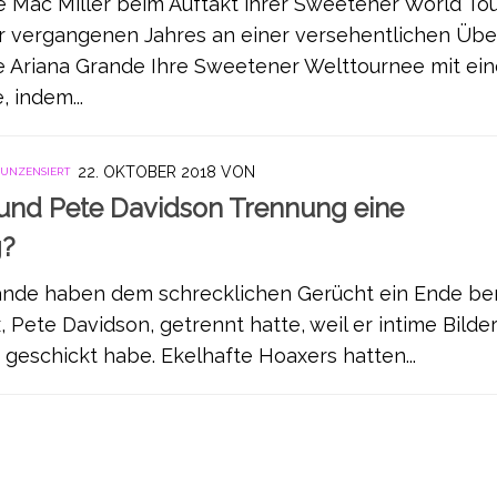
 Mac Miller beim Auftakt ihrer Sweetener World Tour
 vergangenen Jahres an einer versehentlichen Übe
 Ariana Grande Ihre Sweetener Welttournee mit ein
 indem...
22. OKTOBER 2018
VON
 UNZENSIERT
und Pete Davidson Trennung eine
g?
ande haben dem schrecklichen Gerücht ein Ende ber
, Pete Davidson, getrennt hatte, weil er intime Bilde
 geschickt habe. Ekelhafte Hoaxers hatten...