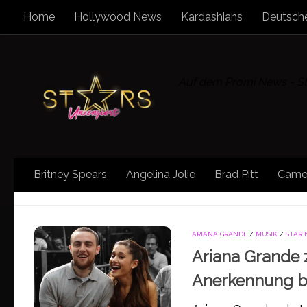
Home
Hollywood News
Kardashians
Deutsche
Zum Inhalt springen
Auf dem Promi News - Sta
Britney Spears
Angelina Jolie
Brad Pitt
Came
SCHLAGWÖRTER:
MAC MILLER
ARIANA GRANDE
/
MUSIK
/
STAR
Ariana Grande 
Anerkennung be