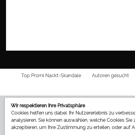
Top Promi Nackt-Skandale
Autoren gesucht
Wir respektieren Ihre Privatsphäre
Cookies helfen uns dabei, Ihr Nutzererlebnis zu verbesse
analysieren. Sie können auswählen, welche Cookies Sie
akzeptieren
, um Ihre Zustimmung zu erteilen, oder auf
A
Star und Promi News - Aktuelle Bilder, Videos und News