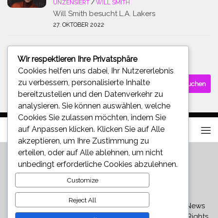
UNZENSIERT
/
WILL SMITH
Will Smith besucht L.A. Lakers
27. OKTOBER 2022
Wir respektieren Ihre Privatsphäre
SUCHE
Cookies helfen uns dabei, Ihr Nutzererlebnis
Suchen
zu verbessern, personalisierte Inhalte
nach:
bereitzustellen und den Datenverkehr zu
analysieren. Sie können auswählen, welche
Cookies Sie zulassen möchten, indem Sie
auf
Anpassen
klicken. Klicken Sie auf
Alle
akzeptieren
, um Ihre Zustimmung zu
erteilen, oder auf
Alle ablehnen
, um nicht
unbedingt erforderliche Cookies abzulehnen.
Customize
Reject All
Star und Promi News - Aktuelle Bilder, Videos und News
über den neuesten Klatsch und Tratsch © 2026. All Rights