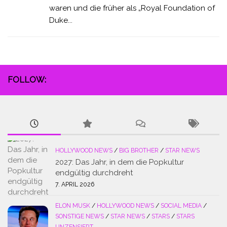
waren und die früher als „Royal Foundation of
Duke...
FOLLOW:
HOLLYWOOD NEWS
/
BIG BROTHER
/
STAR NEWS
2027: Das Jahr, in dem die Popkultur
endgültig durchdreht
7. APRIL 2026
ELON MUSK
/
HOLLYWOOD NEWS
/
SOCIAL MEDIA
/
SONSTIGE NEWS
/
STAR NEWS
/
STARS
/
STARS