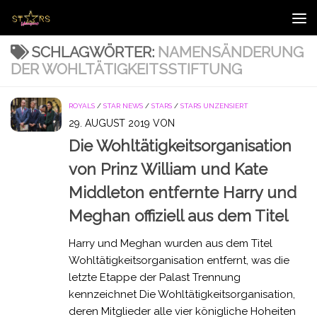
Zum Inhalt springen
SCHLAGWÖRTER:
NAMENSÄNDERUNG
DER WOHLTÄTIGKEITSSTIFTUNG
ROYALS
/
STAR NEWS
/
STARS
/
STARS UNZENSIERT
29. AUGUST 2019
VON
Die Wohltätigkeitsorganisation
von Prinz William und Kate
Middleton entfernte Harry und
Meghan offiziell aus dem Titel
Harry und Meghan wurden aus dem Titel
Wohltätigkeitsorganisation entfernt, was die
letzte Etappe der Palast Trennung
kennzeichnet Die Wohltätigkeitsorganisation,
deren Mitglieder alle vier königliche Hoheiten