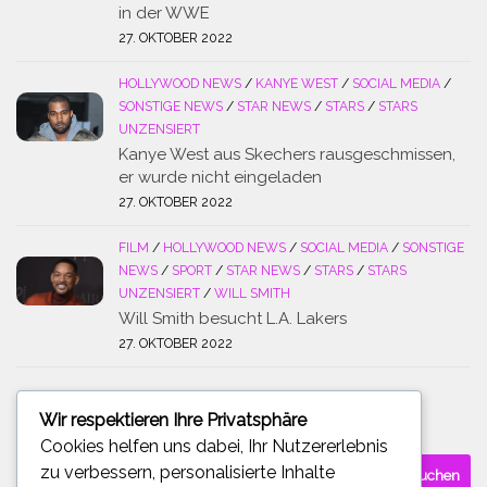
in der WWE
27. OKTOBER 2022
HOLLYWOOD NEWS
/
KANYE WEST
/
SOCIAL MEDIA
/
SONSTIGE NEWS
/
STAR NEWS
/
STARS
/
STARS
UNZENSIERT
Kanye West aus Skechers rausgeschmissen,
er wurde nicht eingeladen
27. OKTOBER 2022
FILM
/
HOLLYWOOD NEWS
/
SOCIAL MEDIA
/
SONSTIGE
NEWS
/
SPORT
/
STAR NEWS
/
STARS
/
STARS
UNZENSIERT
/
WILL SMITH
Will Smith besucht L.A. Lakers
27. OKTOBER 2022
Wir respektieren Ihre Privatsphäre
SUCHE
Cookies helfen uns dabei, Ihr Nutzererlebnis
Suchen
zu verbessern, personalisierte Inhalte