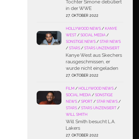
Tochter Simone debütiert
in der WWE
27. OKTOBER 2022
HOLLYWOOD NEWS
/
KANYE
WEST
/
SOCIAL MEDIA
/
SONSTIGE NEWS
/
STAR NEWS
/
STARS
/
STARS UNZENSIERT
Kanye West aus Skechers
rausgeschmissen, er
wurde nicht eingeladen
27. OKTOBER 2022
FILM
/
HOLLYWOOD NEWS
/
SOCIAL MEDIA
/
SONSTIGE
NEWS
/
SPORT
/
STAR NEWS
/
STARS
/
STARS UNZENSIERT
/
WILL SMITH
Will Smith besucht L.A.
Lakers
27. OKTOBER 2022