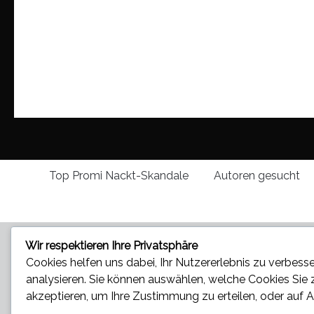
Top Promi Nackt-Skandale
Autoren gesucht
Wir respektieren Ihre Privatsphäre
Cookies helfen uns dabei, Ihr Nutzererlebnis zu verbesse
analysieren. Sie können auswählen, welche Cookies Sie
akzeptieren
, um Ihre Zustimmung zu erteilen, oder auf
A
Star und Promi News - Aktuelle Bilder, Videos und News