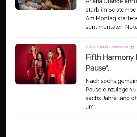
Ariana Grande ehrte
starb im September
Am Montag startete
sentimentalen Note,
21
MUSIK
/
STARS UNZENSIERT
Fifth Harmony k
Pause“.
Nach sechs gemein
Pause einzulegen 
sechs Jahre lang oh
um...