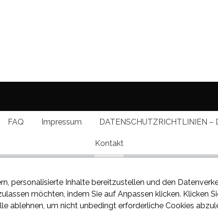
FAQ
Impressum
DATENSCHUTZRICHTLINIEN – 
Kontakt
rn, personalisierte Inhalte bereitzustellen und den Datenverk
 zulassen möchten, indem Sie auf
Anpassen
klicken. Klicken S
lle ablehnen
, um nicht unbedingt erforderliche Cookies abzul
 über den neuesten Klatsch