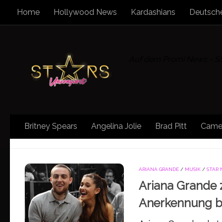
Home
Hollywood News
Kardashians
Deutsche
Zum Inhalt springen
Auf dem Promi News - Sta
Britney Spears
Angelina Jolie
Brad Pitt
Came
SCHLAGWÖRTER:
WELTTOURNEE
ARIANA GRANDE
/
MUSIK
/
STAR
Ariana Grande 
Anerkennung be