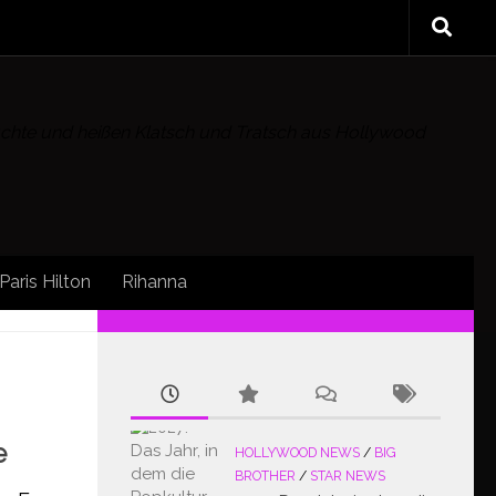
rüchte und heißen Klatsch und Tratsch aus Hollywood
Paris Hilton
Rihanna
FOLLOW:
e
HOLLYWOOD NEWS
/
BIG
BROTHER
/
STAR NEWS