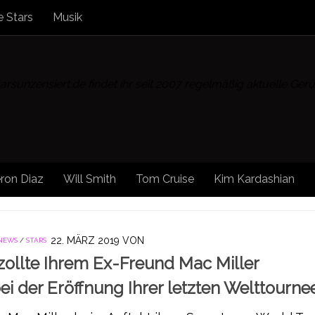
 Stars
Musik
rsunzensiert.de findet ihr seit 2007 regelmäßig aktuelle Ge
ron Diaz
Will Smith
Tom Cruise
Kim Kardashian
22. MÄRZ 2019
VON
 NEWS
/
STARS
zollte Ihrem Ex-Freund Mac Miller
i der Eröffnung Ihrer letzten Welttourne