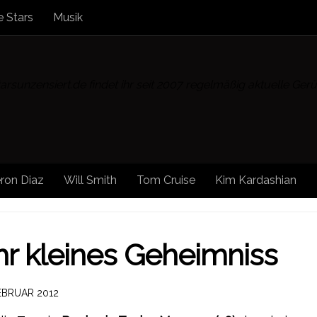
 Stars
Musik
rsunzensiert.de findet ihr seit 2007 regelmäßig aktuelle Ge
ron Diaz
Will Smith
Tom Cruise
Kim Kardashian
r kleines Geheimniss
FEBRUAR 2012