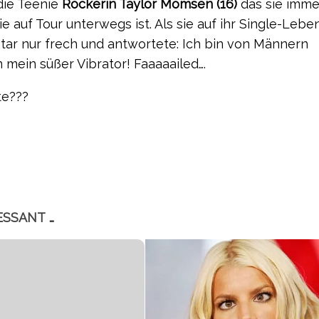
 die Teenie
Rockerin Taylor Momsen (16)
das sie immer
e auf Tour unterwegs ist. Als sie auf ihr Single-Lebe
tar nur frech und antwortete: Ich bin von Männern
mein süßer Vibrator! Faaaaailed….
te???
ESSANT …