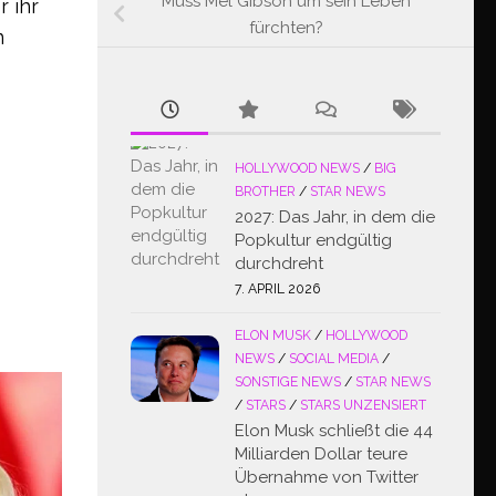
Muss Mel Gibson um sein Leben
 ihr
fürchten?
n
HOLLYWOOD NEWS
/
BIG
BROTHER
/
STAR NEWS
2027: Das Jahr, in dem die
Popkultur endgültig
durchdreht
7. APRIL 2026
ELON MUSK
/
HOLLYWOOD
NEWS
/
SOCIAL MEDIA
/
SONSTIGE NEWS
/
STAR NEWS
/
STARS
/
STARS UNZENSIERT
Elon Musk schließt die 44
Milliarden Dollar teure
Übernahme von Twitter