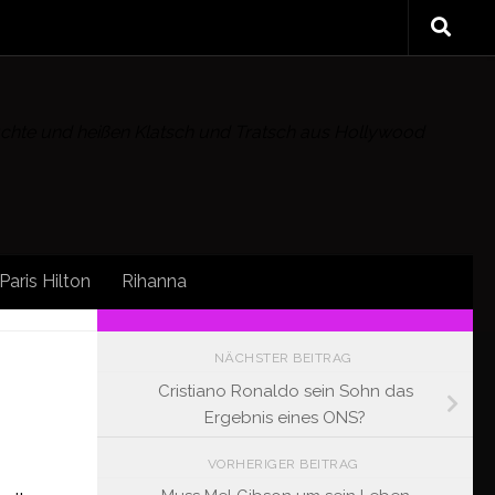
rüchte und heißen Klatsch und Tratsch aus Hollywood
Paris Hilton
Rihanna
FOLLOW:
NÄCHSTER BEITRAG
Cristiano Ronaldo sein Sohn das
Ergebnis eines ONS?
VORHERIGER BEITRAG