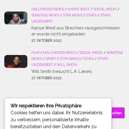
HOLLYWOOD NEWS
/
KANYE WEST
/
SOCIAL MEDIA
/
SONSTIGE NEWS
/
STAR NEWS
/
STARS
/
STARS
UNZENSIERT
Kanye West aus Skechers rausgeschmissen,
er wurde nicht eingeladen
27. OKTOBER 2022
FILM
/
HOLLYWOOD NEWS
/
SOCIAL MEDIA
/
SONSTIGE
NEWS
/
SPORT
/
STAR NEWS
/
STARS
/
STARS
UNZENSIERT
/
WILL SMITH
Will Smith besucht L.A. Lakers
27. OKTOBER 2022
SUCHE
Wir respektieren Ihre Privatsphäre
Suchen
Cookies helfen uns dabei, Ihr Nutzererlebnis
nach:
zu verbessern, personalisierte Inhalte
bereitzustellen und den Datenverkehr zu