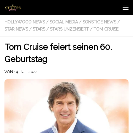
Zum Inhalt springen
HOLLYWOOD NEWS
/
SOCIAL MEDIA
/
SONSTIGE NEWS
/
STAR NEWS
/
STARS
/
STARS UNZENSIERT
/
TOM CRUISE
Tom Cruise feiert seinen 60.
Geburtstag
VON
·
4. JULI 2022