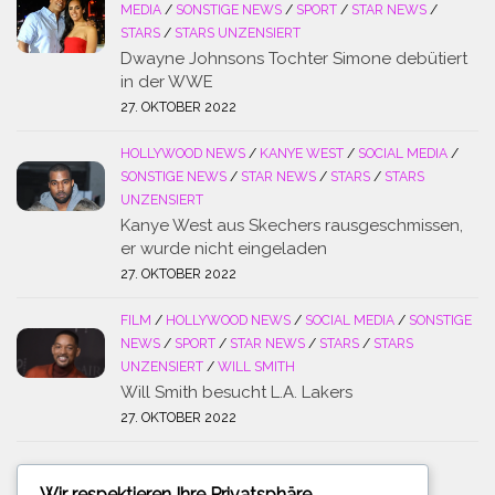
MEDIA
/
SONSTIGE NEWS
/
SPORT
/
STAR NEWS
/
STARS
/
STARS UNZENSIERT
Dwayne Johnsons Tochter Simone debütiert
in der WWE
27. OKTOBER 2022
HOLLYWOOD NEWS
/
KANYE WEST
/
SOCIAL MEDIA
/
SONSTIGE NEWS
/
STAR NEWS
/
STARS
/
STARS
UNZENSIERT
Kanye West aus Skechers rausgeschmissen,
er wurde nicht eingeladen
27. OKTOBER 2022
FILM
/
HOLLYWOOD NEWS
/
SOCIAL MEDIA
/
SONSTIGE
NEWS
/
SPORT
/
STAR NEWS
/
STARS
/
STARS
UNZENSIERT
/
WILL SMITH
Will Smith besucht L.A. Lakers
27. OKTOBER 2022
Wir respektieren Ihre Privatsphäre