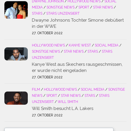
DWAYNE JOHNSON
/
HOLLYWOOD NEWS
/
SOCIAL
MEDIA
/
SONSTIGE NEWS
/
SPORT
/
STAR NEWS
/
STARS
/
STARS UNZENSIERT
Dwayne Johnsons Tochter Simone debütiert
in der WWE
27. OKTOBER 2022
HOLLYWOOD NEWS
/
KANYE WEST
/
SOCIAL MEDIA
/
SONSTIGE NEWS
/
STAR NEWS
/
STARS
/
STARS
UNZENSIERT
Kanye West aus Skechers rausgeschmissen,
er wurde nicht eingeladen
27. OKTOBER 2022
FILM
/
HOLLYWOOD NEWS
/
SOCIAL MEDIA
/
SONSTIGE
NEWS
/
SPORT
/
STAR NEWS
/
STARS
/
STARS
UNZENSIERT
/
WILL SMITH
Will Smith besucht L.A. Lakers
27. OKTOBER 2022