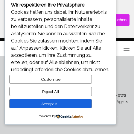
Wir respektieren Ihre Privatsphäre
SUCHE
Cookies helfen uns dabei, Ihr Nutzererlebnis
Suchen
zu verbessern, personalisierte Inhalte
nach:
bereitzustellen und den Datenverkehr zu
analysieren. Sie können auswählen, welche
Cookies Sie zulassen möchten, indem Sie
auf
Anpassen
klicken. Klicken Sie auf
Alle
akzeptieren
, um Ihre Zustimmung zu
erteilen, oder auf
Alle ablehnen
, um nicht
unbedingt erforderliche Cookies abzulehnen.
Customize
Reject All
Star und Promi News - Aktuelle Bilder, Videos und News
über den neuesten Klatsch und Tratsch © 2026. All Rights
Accept All
Reserved.
Powered by
Präsentiert von
- Entworfen mit dem
Hueman-Theme