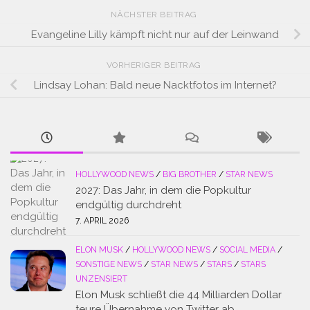
NÄCHSTER BEITRAG
Evangeline Lilly kämpft nicht nur auf der Leinwand
VORHERIGER BEITRAG
Lindsay Lohan: Bald neue Nacktfotos im Internet?
HOLLYWOOD NEWS
/
BIG BROTHER
/
STAR NEWS
2027: Das Jahr, in dem die Popkultur
endgültig durchdreht
7. APRIL 2026
ELON MUSK
/
HOLLYWOOD NEWS
/
SOCIAL MEDIA
/
SONSTIGE NEWS
/
STAR NEWS
/
STARS
/
STARS
UNZENSIERT
Elon Musk schließt die 44 Milliarden Dollar
teure Übernahme von Twitter ab