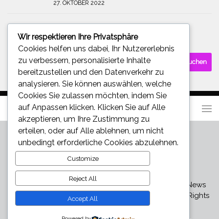
27. OKTOBER 2022
Wir respektieren Ihre Privatsphäre
SUCHE
Cookies helfen uns dabei, Ihr Nutzererlebnis
Suchen
zu verbessern, personalisierte Inhalte
nach:
bereitzustellen und den Datenverkehr zu
analysieren. Sie können auswählen, welche
Cookies Sie zulassen möchten, indem Sie
auf
Anpassen
klicken. Klicken Sie auf
Alle
akzeptieren
, um Ihre Zustimmung zu
erteilen, oder auf
Alle ablehnen
, um nicht
unbedingt erforderliche Cookies abzulehnen.
Customize
Reject All
Star und Promi News - Aktuelle Bilder, Videos und News
über den neuesten Klatsch und Tratsch © 2026. All Rights
Accept All
Reserved.
Powered by