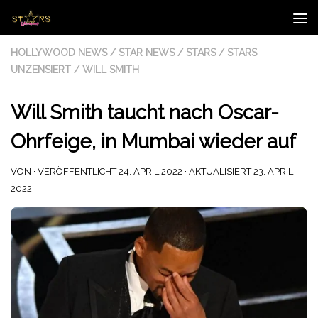
Zum Inhalt springen
HOLLYWOOD NEWS
/
STAR NEWS
/
STARS
/
STARS
UNZENSIERT
/
WILL SMITH
Will Smith taucht nach Oscar-
Ohrfeige, in Mumbai wieder auf
VON
· VERÖFFENTLICHT
24. APRIL 2022
· AKTUALISIERT
23. APRIL
2022