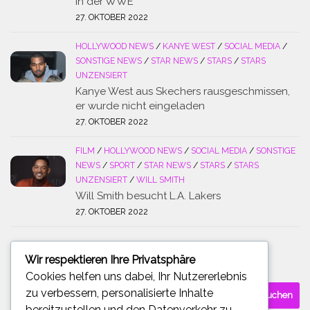
in der WWE
27. OKTOBER 2022
HOLLYWOOD NEWS
/
KANYE WEST
/
SOCIAL MEDIA
/
SONSTIGE NEWS
/
STAR NEWS
/
STARS
/
STARS
UNZENSIERT
Kanye West aus Skechers rausgeschmissen,
er wurde nicht eingeladen
27. OKTOBER 2022
FILM
/
HOLLYWOOD NEWS
/
SOCIAL MEDIA
/
SONSTIGE
NEWS
/
SPORT
/
STAR NEWS
/
STARS
/
STARS
UNZENSIERT
/
WILL SMITH
Will Smith besucht L.A. Lakers
27. OKTOBER 2022
Wir respektieren Ihre Privatsphäre
SUCHE
Cookies helfen uns dabei, Ihr Nutzererlebnis
Suchen
zu verbessern, personalisierte Inhalte
nach:
bereitzustellen und den Datenverkehr zu