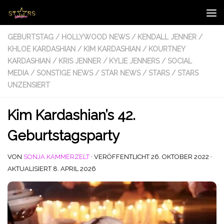
Zum Inhalt springen
GEBURTSTAG
/
HOLLYWOOD NEWS
/
KENDALL JENNER
/
KHLOE KARDASHIAN
/
KIM KARDASHIAN
/
KOURTNEY
KARDASHIAN
/
KRIS JENNER
/
KYLIE JENNERS
/
SOCIAL
MEDIA
/
SONSTIGE NEWS
/
STAR NEWS
/
STARS
/
STARS
UNZENSIERT
Kim Kardashian’s 42.
Geburtstagsparty
VON
SONJA KAMMERZELT
· VERÖFFENTLICHT
26. OKTOBER 2022
·
AKTUALISIERT
8. APRIL 2026