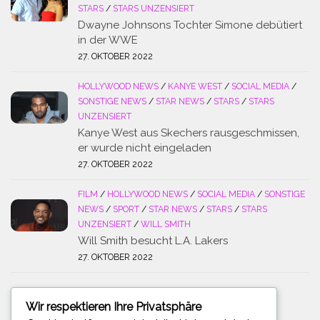
STARS
/
STARS UNZENSIERT
Dwayne Johnsons Tochter Simone debütiert
in der WWE
27. OKTOBER 2022
HOLLYWOOD NEWS
/
KANYE WEST
/
SOCIAL MEDIA
/
SONSTIGE NEWS
/
STAR NEWS
/
STARS
/
STARS
UNZENSIERT
Kanye West aus Skechers rausgeschmissen,
er wurde nicht eingeladen
27. OKTOBER 2022
FILM
/
HOLLYWOOD NEWS
/
SOCIAL MEDIA
/
SONSTIGE
NEWS
/
SPORT
/
STAR NEWS
/
STARS
/
STARS
UNZENSIERT
/
WILL SMITH
Will Smith besucht L.A. Lakers
27. OKTOBER 2022
Wir respektieren Ihre Privatsphäre
SUCHE