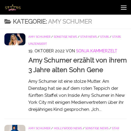
Zum Inhalt springen
KATEGORIE:
AMY SCHUMER
AMY SCHUMER
/
SONSTIGE NEWS
/
STAR NEWS
/
STARS
/
STARS
UNZENSIERT
19. OKTOBER 2022
VON
SONJA KAMMERZELT
Amy Schumer erzählt von ihrem
3 Jahre alten Sohn Gene
Amy Schumer ist eine stolze Mutter. Am
Dienstag hat sie auf dem roten Teppich der
fünften Staffel von Inside Amy Schumer in New
York City mit einigen Medienvertretern über ihr
dreijähriges Kind gesprochen. „Ich...
AMY SCHUMER
/
HOLLYWOOD NEWS
/
SONSTIGE NEWS
/
STAR