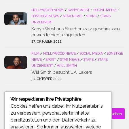
HOLLYWOOD NEWS
/
KANYE WEST
/
SOCIAL MEDIA
/
SONSTIGE NEWS
/
STAR NEWS
/
STARS
/
STARS
UNZENSIERT
Kanye West aus Skechers rausgeschmissen,
er wurde nicht eingeladen
27. OKTOBER 2022
FILM
/
HOLLYWOOD NEWS
/
SOCIAL MEDIA
/
SONSTIGE
NEWS
/
SPORT
/
STAR NEWS
/
STARS
/
STARS
UNZENSIERT
/
WILL SMITH
Will Smith besucht L.A. Lakers
27. OKTOBER 2022
Wir respektieren Ihre Privatsphäre
SUCHE
Cookies helfen uns dabei, Ihr Nutzererlebnis
Suchen
zu verbessern, personalisierte Inhalte
nach:
bereitzustellen und den Datenverkehr zu
analysieren. Sie können auswählen, welche