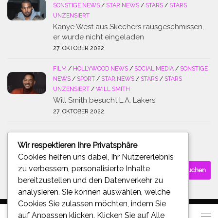
SONSTIGE NEWS
/
STAR NEWS
/
STARS
/
STARS
UNZENSIERT
Kanye West aus Skechers rausgeschmissen,
er wurde nicht eingeladen
27. OKTOBER 2022
FILM
/
HOLLYWOOD NEWS
/
SOCIAL MEDIA
/
SONSTIGE
NEWS
/
SPORT
/
STAR NEWS
/
STARS
/
STARS
UNZENSIERT
/
WILL SMITH
Will Smith besucht L.A. Lakers
27. OKTOBER 2022
Wir respektieren Ihre Privatsphäre
SUCHE
Cookies helfen uns dabei, Ihr Nutzererlebnis
Suchen
zu verbessern, personalisierte Inhalte
nach:
bereitzustellen und den Datenverkehr zu
analysieren. Sie können auswählen, welche
Cookies Sie zulassen möchten, indem Sie
auf
Anpassen
klicken. Klicken Sie auf
Alle