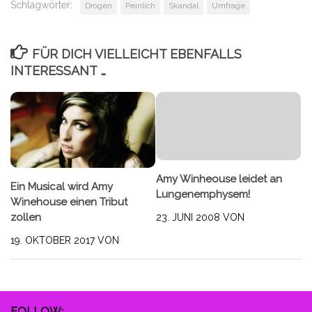
Schlagwörter:
Drogen
Peinlich
Skandal
Umfrage
FÜR DICH VIELLEICHT EBENFALLS
INTERESSANT …
Amy Winheouse leidet an
Ein Musical wird Amy
Lungenemphysem!
Winehouse einen Tribut
zollen
23. JUNI 2008
VON
19. OKTOBER 2017
VON
FOLLOW: