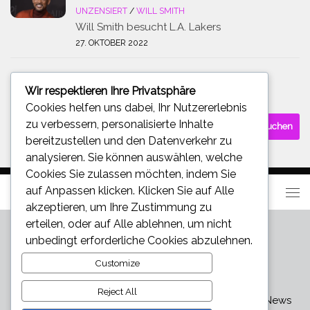
UNZENSIERT
/
WILL SMITH
Will Smith besucht L.A. Lakers
27. OKTOBER 2022
Wir respektieren Ihre Privatsphäre
SUCHE
Cookies helfen uns dabei, Ihr Nutzererlebnis
Suchen
zu verbessern, personalisierte Inhalte
nach:
bereitzustellen und den Datenverkehr zu
analysieren. Sie können auswählen, welche
Cookies Sie zulassen möchten, indem Sie
auf
Anpassen
klicken. Klicken Sie auf
Alle
akzeptieren
, um Ihre Zustimmung zu
erteilen, oder auf
Alle ablehnen
, um nicht
unbedingt erforderliche Cookies abzulehnen.
Customize
Reject All
Star und Promi News - Aktuelle Bilder, Videos und News