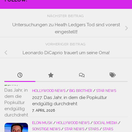
NÄCHSTER BEITRAG
Untersuchungen zu Heath Ledgers Tod sind vorerst
eingestellt!
VORHERIGER BEITRAG
Leonardo DiCaprio trauert um seine Oma!
HOLLYWOOD NEWS
/
BIG BROTHER
/
STAR NEWS
2027: Das Jahr, in dem die Popkultur
endgültig durchdreht
7. APRIL 2026
ELON MUSK
/
HOLLYWOOD NEWS
/
SOCIAL MEDIA
/
SONSTIGE NEWS
/
STAR NEWS
/
STARS
/
STARS