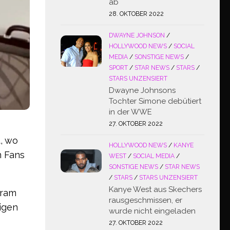
ab
28. OKTOBER 2022
DWAYNE JOHNSON
/
HOLLYWOOD NEWS
/
SOCIAL
MEDIA
/
SONSTIGE NEWS
/
SPORT
/
STAR NEWS
/
STARS
/
STARS UNZENSIERT
Dwayne Johnsons
Tochter Simone debütiert
in der WWE
27. OKTOBER 2022
t, wo
HOLLYWOOD NEWS
/
KANYE
n Fans
WEST
/
SOCIAL MEDIA
/
SONSTIGE NEWS
/
STAR NEWS
/
STARS
/
STARS UNZENSIERT
Kanye West aus Skechers
gram
rausgeschmissen, er
sigen
wurde nicht eingeladen
27. OKTOBER 2022