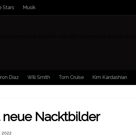
 Stars
Musik
rsunzensiert.de findet ihr seit 2007 regelmäßig aktuelle Ge
ron Diaz
Will Smith
Tom Cruise
Kim Kardashian
SONSTIGE NEWS
/
STAR NEWS
/
STARS
/
STARS
t neue Nacktbilder
I 2022