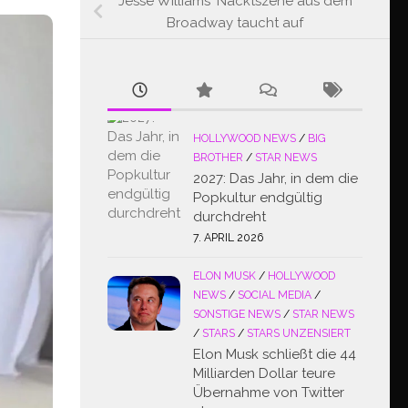
Jesse Williams‘ Nacktszene aus dem
Broadway taucht auf
HOLLYWOOD NEWS
/
BIG
BROTHER
/
STAR NEWS
2027: Das Jahr, in dem die
Popkultur endgültig
durchdreht
7. APRIL 2026
ELON MUSK
/
HOLLYWOOD
NEWS
/
SOCIAL MEDIA
/
SONSTIGE NEWS
/
STAR NEWS
/
STARS
/
STARS UNZENSIERT
Elon Musk schließt die 44
Milliarden Dollar teure
Übernahme von Twitter