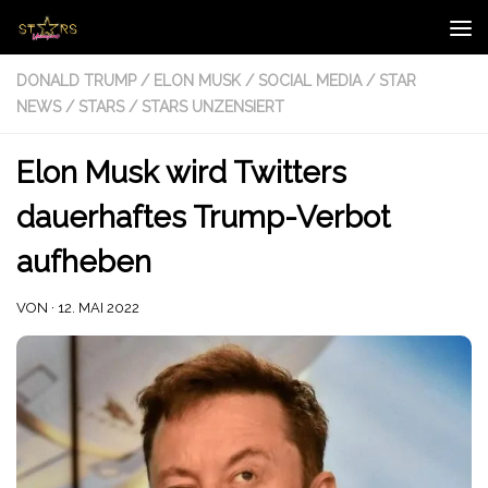
Zum Inhalt springen
DONALD TRUMP
/
ELON MUSK
/
SOCIAL MEDIA
/
STAR
NEWS
/
STARS
/
STARS UNZENSIERT
Elon Musk wird Twitters
dauerhaftes Trump-Verbot
aufheben
VON
·
12. MAI 2022