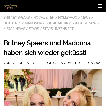
Zum Inhalt springen
BRITNEY SPEARS
/
HOCHZEITEN
/
HOLLYWOOD NEWS
/
HOT-GIRLS
/
MADONNA
/
SOCIAL MEDIA
/
SONSTIGE NEWS
/
STAR NEWS
/
STARS
/
STARS UNZENSIERT
Britney Spears und Madonna
haben sich wieder geküsst!
VON
· VERÖFFENTLICHT
13. JUNI 2022
· AKTUALISIERT
13. JUNI 2022