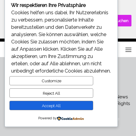
Wir respektieren Ihre Privatsphäre
SUCHE
Cookies helfen uns dabei, Ihr Nutzererlebnis
Suchen
zu verbessern, personalisierte Inhalte
nach:
bereitzustellen und den Datenverkehr zu
analysieren. Sie können auswählen, welche
Cookies Sie zulassen möchten, indem Sie
auf
Anpassen
klicken. Klicken Sie auf
Alle
akzeptieren
, um Ihre Zustimmung zu
erteilen, oder auf
Alle ablehnen
, um nicht
unbedingt erforderliche Cookies abzulehnen.
Customize
Reject All
Star und Promi News - Aktuelle Bilder, Videos und News
über den neuesten Klatsch und Tratsch © 2026. All Rights
Accept All
Reserved.
Powered by
Präsentiert von
- Entworfen mit dem
Hueman-Theme