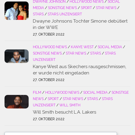
DWAYNE JOHNSON
/
HOLLYWOOD NEWS
/
SOCIAL
MEDIA
/
SONSTIGE NEWS
/
SPORT
/
STAR NEWS
/
STARS
/
STARS UNZENSIERT
Dwayne Johnsons Tochter Simone debütiert
in der WWE
27. OKTOBER 2022
HOLLYWOOD NEWS
/
KANYE WEST
/
SOCIAL MEDIA
/
SONSTIGE NEWS
/
STAR NEWS
/
STARS
/
STARS
UNZENSIERT
Kanye West aus Skechers rausgeschmissen,
er wurde nicht eingeladen
27. OKTOBER 2022
FILM
/
HOLLYWOOD NEWS
/
SOCIAL MEDIA
/
SONSTIGE
NEWS
/
SPORT
/
STAR NEWS
/
STARS
/
STARS
UNZENSIERT
/
WILL SMITH
Will Smith besucht L.A. Lakers
27. OKTOBER 2022