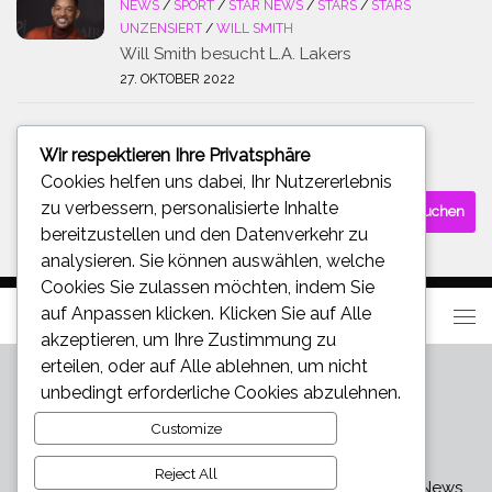
NEWS
/
SPORT
/
STAR NEWS
/
STARS
/
STARS
UNZENSIERT
/
WILL SMITH
Will Smith besucht L.A. Lakers
27. OKTOBER 2022
Wir respektieren Ihre Privatsphäre
SUCHE
Cookies helfen uns dabei, Ihr Nutzererlebnis
Suchen
zu verbessern, personalisierte Inhalte
nach:
bereitzustellen und den Datenverkehr zu
analysieren. Sie können auswählen, welche
Cookies Sie zulassen möchten, indem Sie
auf
Anpassen
klicken. Klicken Sie auf
Alle
akzeptieren
, um Ihre Zustimmung zu
erteilen, oder auf
Alle ablehnen
, um nicht
unbedingt erforderliche Cookies abzulehnen.
Customize
Reject All
Star und Promi News - Aktuelle Bilder, Videos und News