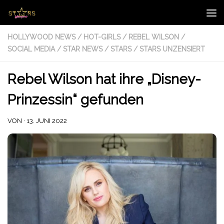
Zum Inhalt springen
HOLLYWOOD NEWS
/
HOT-GIRLS
/
REBEL WILSON
/
SOCIAL MEDIA
/
STAR NEWS
/
STARS
/
STARS UNZENSIERT
Rebel Wilson hat ihre „Disney-
Prinzessin“ gefunden
VON
·
13. JUNI 2022