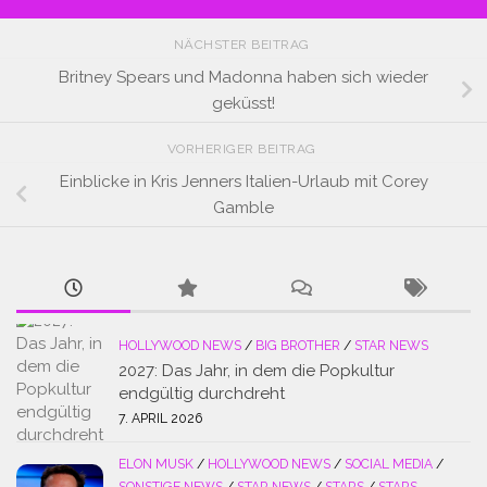
NÄCHSTER BEITRAG
Britney Spears und Madonna haben sich wieder
geküsst!
VORHERIGER BEITRAG
Einblicke in Kris Jenners Italien-Urlaub mit Corey
Gamble
HOLLYWOOD NEWS
/
BIG BROTHER
/
STAR NEWS
2027: Das Jahr, in dem die Popkultur
endgültig durchdreht
7. APRIL 2026
ELON MUSK
/
HOLLYWOOD NEWS
/
SOCIAL MEDIA
/
SONSTIGE NEWS
/
STAR NEWS
/
STARS
/
STARS