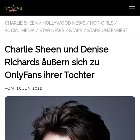
Zum Inhalt springen
CHARLIE SHEEN
/
HOLLYWOOD NEWS
/
HOT-GIRLS
/
SOCIAL MEDIA
/
STAR NEWS
/
STARS
/
STARS UNZENSIERT
Charlie Sheen und Denise
Richards äußern sich zu
OnlyFans ihrer Tochter
VON
·
15. JUNI 2022