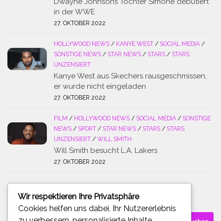
Dwayne Johnsons Tochter Simone debütiert
in der WWE
27. OKTOBER 2022
HOLLYWOOD NEWS
/
KANYE WEST
/
SOCIAL MEDIA
/
SONSTIGE NEWS
/
STAR NEWS
/
STARS
/
STARS
UNZENSIERT
Kanye West aus Skechers rausgeschmissen,
er wurde nicht eingeladen
27. OKTOBER 2022
FILM
/
HOLLYWOOD NEWS
/
SOCIAL MEDIA
/
SONSTIGE
NEWS
/
SPORT
/
STAR NEWS
/
STARS
/
STARS
UNZENSIERT
/
WILL SMITH
Will Smith besucht L.A. Lakers
27. OKTOBER 2022
Wir respektieren Ihre Privatsphäre
SUCHE
Cookies helfen uns dabei, Ihr Nutzererlebnis
Suchen
zu verbessern, personalisierte Inhalte