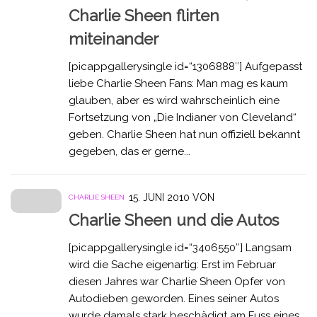
Charlie Sheen flirten
miteinander
[picappgallerysingle id=“1306888″] Aufgepasst
liebe Charlie Sheen Fans: Man mag es kaum
glauben, aber es wird wahrscheinlich eine
Fortsetzung von „Die Indianer von Cleveland“
geben. Charlie Sheen hat nun offiziell bekannt
gegeben, das er gerne...
15. JUNI 2010
VON
CHARLIE SHEEN
Charlie Sheen und die Autos
[picappgallerysingle id=“3406550″] Langsam
wird die Sache eigenartig: Erst im Februar
diesen Jahres war Charlie Sheen Opfer von
Autodieben geworden. Eines seiner Autos
wurde damals stark beschädigt am Fuss eines