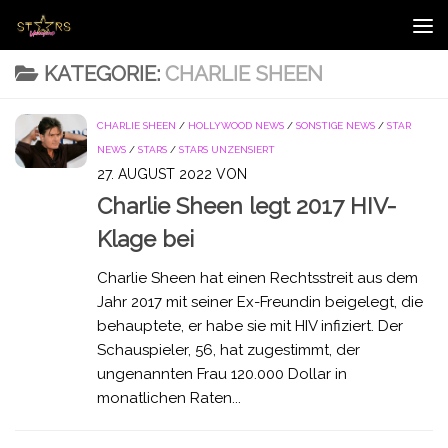
Zum Inhalt springen
KATEGORIE:
CHARLIE SHEEN
CHARLIE SHEEN
/
HOLLYWOOD NEWS
/
SONSTIGE NEWS
/
STAR
NEWS
/
STARS
/
STARS UNZENSIERT
27. AUGUST 2022
VON
Charlie Sheen legt 2017 HIV-
Klage bei
Charlie Sheen hat einen Rechtsstreit aus dem
Jahr 2017 mit seiner Ex-Freundin beigelegt, die
behauptete, er habe sie mit HIV infiziert. Der
Schauspieler, 56, hat zugestimmt, der
ungenannten Frau 120.000 Dollar in
monatlichen Raten...