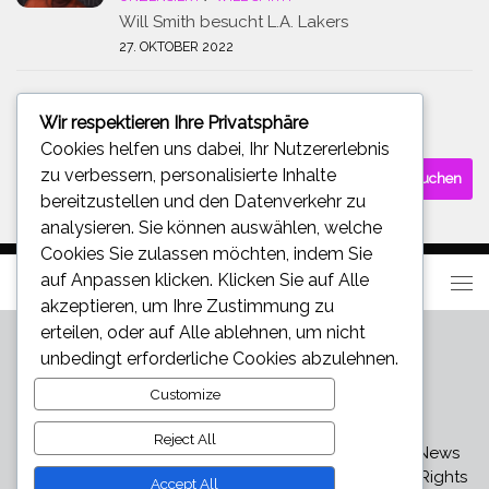
Will Smith besucht L.A. Lakers
27. OKTOBER 2022
Wir respektieren Ihre Privatsphäre
SUCHE
Cookies helfen uns dabei, Ihr Nutzererlebnis
Suchen
zu verbessern, personalisierte Inhalte
nach:
bereitzustellen und den Datenverkehr zu
analysieren. Sie können auswählen, welche
Cookies Sie zulassen möchten, indem Sie
auf
Anpassen
klicken. Klicken Sie auf
Alle
akzeptieren
, um Ihre Zustimmung zu
erteilen, oder auf
Alle ablehnen
, um nicht
unbedingt erforderliche Cookies abzulehnen.
Customize
Reject All
Star und Promi News - Aktuelle Bilder, Videos und News
über den neuesten Klatsch und Tratsch © 2026. All Rights
Accept All