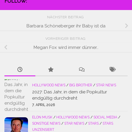
FOLLOW:
NÄCHSTER BEITRAG
Barbara Schöneberger ihr Baby ist da
VORHERIGER BEITRAG
Megan Fox wird immer dünner..
HOLLYWOOD NEWS
/
BIG BROTHER
/
STAR NEWS
2027: Das Jahr, in dem die Popkultur
endgültig durchdreht
7. APRIL 2026
ELON MUSK
/
HOLLYWOOD NEWS
/
SOCIAL MEDIA
/
SONSTIGE NEWS
/
STAR NEWS
/
STARS
/
STARS
UNZENSIERT