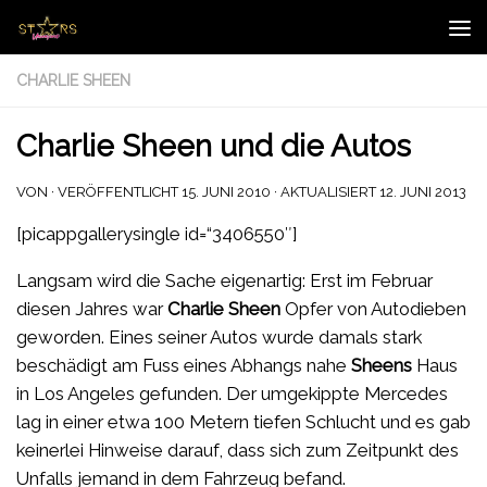
Zum Inhalt springen
CHARLIE SHEEN
Charlie Sheen und die Autos
VON
· VERÖFFENTLICHT
15. JUNI 2010
· AKTUALISIERT
12. JUNI 2013
[picappgallerysingle id=“3406550″]
Langsam wird die Sache eigenartig: Erst im Februar
diesen Jahres war
Charlie Sheen
Opfer von Autodieben
geworden. Eines seiner Autos wurde damals stark
beschädigt am Fuss eines Abhangs nahe
Sheens
Haus
in Los Angeles gefunden. Der umgekippte Mercedes
lag in einer etwa 100 Metern tiefen Schlucht und es gab
keinerlei Hinweise darauf, dass sich zum Zeitpunkt des
Unfalls jemand in dem Fahrzeug befand.