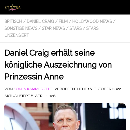
Zum Inhalt springen
BRITISCH
/
DANIEL CRAIG
/
FILM
/
HOLLYWOOD NEWS
/
SONSTIGE NEWS
/
STAR NEWS
/
STARS
/
STARS
UNZENSIERT
Daniel Craig erhält seine
königliche Auszeichnung von
Prinzessin Anne
VON
SONJA KAMMERZELT
· VERÖFFENTLICHT
18. OKTOBER 2022
·
AKTUALISIERT
8. APRIL 2026