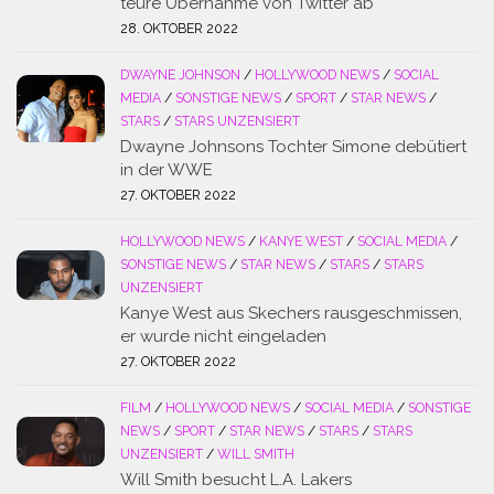
teure Übernahme von Twitter ab
28. OKTOBER 2022
DWAYNE JOHNSON
/
HOLLYWOOD NEWS
/
SOCIAL
MEDIA
/
SONSTIGE NEWS
/
SPORT
/
STAR NEWS
/
STARS
/
STARS UNZENSIERT
Dwayne Johnsons Tochter Simone debütiert
in der WWE
27. OKTOBER 2022
HOLLYWOOD NEWS
/
KANYE WEST
/
SOCIAL MEDIA
/
SONSTIGE NEWS
/
STAR NEWS
/
STARS
/
STARS
UNZENSIERT
Kanye West aus Skechers rausgeschmissen,
er wurde nicht eingeladen
27. OKTOBER 2022
FILM
/
HOLLYWOOD NEWS
/
SOCIAL MEDIA
/
SONSTIGE
NEWS
/
SPORT
/
STAR NEWS
/
STARS
/
STARS
UNZENSIERT
/
WILL SMITH
Will Smith besucht L.A. Lakers