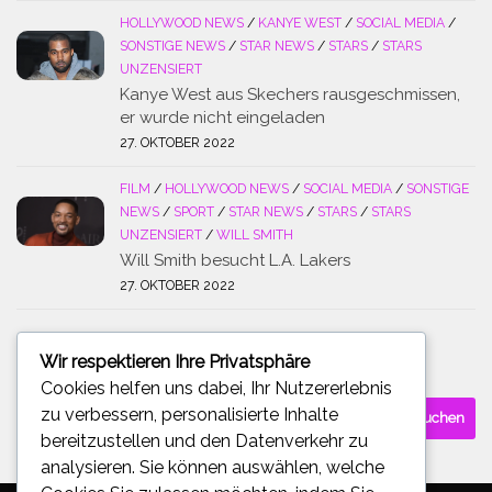
HOLLYWOOD NEWS
/
KANYE WEST
/
SOCIAL MEDIA
/
SONSTIGE NEWS
/
STAR NEWS
/
STARS
/
STARS
UNZENSIERT
Kanye West aus Skechers rausgeschmissen,
er wurde nicht eingeladen
27. OKTOBER 2022
FILM
/
HOLLYWOOD NEWS
/
SOCIAL MEDIA
/
SONSTIGE
NEWS
/
SPORT
/
STAR NEWS
/
STARS
/
STARS
UNZENSIERT
/
WILL SMITH
Will Smith besucht L.A. Lakers
27. OKTOBER 2022
Wir respektieren Ihre Privatsphäre
SUCHE
Cookies helfen uns dabei, Ihr Nutzererlebnis
Suchen
zu verbessern, personalisierte Inhalte
nach:
bereitzustellen und den Datenverkehr zu
analysieren. Sie können auswählen, welche