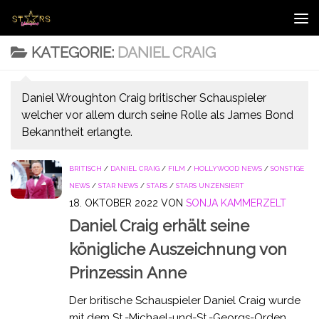
Zum Inhalt springen
KATEGORIE:
DANIEL CRAIG
Daniel Wroughton Craig britischer Schauspieler
welcher vor allem durch seine Rolle als James Bond
Bekanntheit erlangte.
BRITISCH
/
DANIEL CRAIG
/
FILM
/
HOLLYWOOD NEWS
/
SONSTIGE
NEWS
/
STAR NEWS
/
STARS
/
STARS UNZENSIERT
18. OKTOBER 2022
VON
SONJA KAMMERZELT
Daniel Craig erhält seine
königliche Auszeichnung von
Prinzessin Anne
Der britische Schauspieler Daniel Craig wurde
mit dem St.-Michael-und-St.-Georgs-Orden