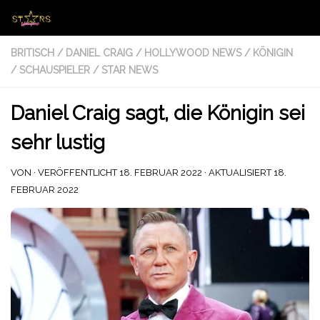
Zum Inhalt springen
BRITISCH
/
DANIEL CRAIG
/
HOLLYWOOD NEWS
/
KÖNIGIN
/
SCHAUSPIELER
/
STAR NEWS
Daniel Craig sagt, die Königin sei
sehr lustig
VON
· VERÖFFENTLICHT
18. FEBRUAR 2022
· AKTUALISIERT
18.
FEBRUAR 2022