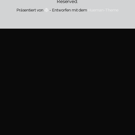
Reserved.
Präsentiert von
- Entworfen mit dem
Hueman-Theme