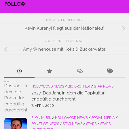
FOLLOW:
NÄCHSTER BEITRAG
Kevin Kuranyi fliegt aus der Nationalelf!
VORHERIGER BEITRAG
Amy Winehouse mit Koks & Zuckerwatte!
HOLLYWOOD NEWS
/
BIG BROTHER
/
STAR NEWS
2027: Das Jahr, in dem die Popkultur
endgültig durchdreht
7. APRIL 2026
ELON MUSK
/
HOLLYWOOD NEWS
/
SOCIAL MEDIA
/
SONSTIGE NEWS
/
STAR NEWS
/
STARS
/
STARS