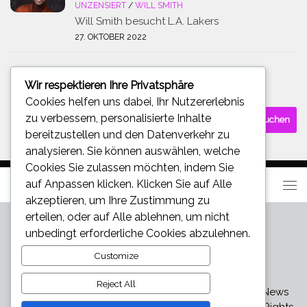
UNZENSIERT
/
WILL SMITH
Will Smith besucht L.A. Lakers
27. OKTOBER 2022
Wir respektieren Ihre Privatsphäre
SUCHE
Cookies helfen uns dabei, Ihr Nutzererlebnis
Suchen
zu verbessern, personalisierte Inhalte
nach:
bereitzustellen und den Datenverkehr zu
analysieren. Sie können auswählen, welche
Cookies Sie zulassen möchten, indem Sie
auf
Anpassen
klicken. Klicken Sie auf
Alle
akzeptieren
, um Ihre Zustimmung zu
erteilen, oder auf
Alle ablehnen
, um nicht
unbedingt erforderliche Cookies abzulehnen.
Customize
Reject All
Star und Promi News - Aktuelle Bilder, Videos und News
über den neuesten Klatsch und Tratsch © 2026. All Rights