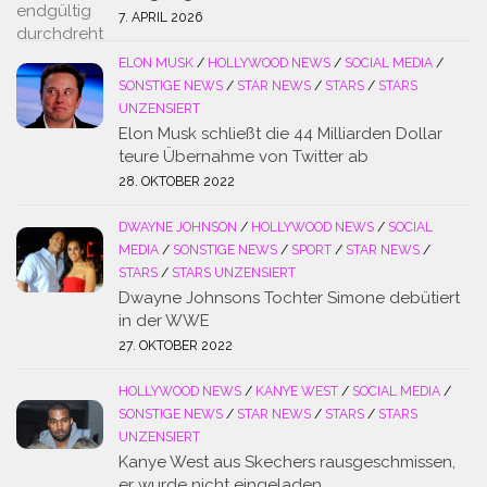
7. APRIL 2026
ELON MUSK
/
HOLLYWOOD NEWS
/
SOCIAL MEDIA
/
SONSTIGE NEWS
/
STAR NEWS
/
STARS
/
STARS
UNZENSIERT
Elon Musk schließt die 44 Milliarden Dollar
teure Übernahme von Twitter ab
28. OKTOBER 2022
DWAYNE JOHNSON
/
HOLLYWOOD NEWS
/
SOCIAL
MEDIA
/
SONSTIGE NEWS
/
SPORT
/
STAR NEWS
/
STARS
/
STARS UNZENSIERT
Dwayne Johnsons Tochter Simone debütiert
in der WWE
27. OKTOBER 2022
HOLLYWOOD NEWS
/
KANYE WEST
/
SOCIAL MEDIA
/
SONSTIGE NEWS
/
STAR NEWS
/
STARS
/
STARS
UNZENSIERT
Kanye West aus Skechers rausgeschmissen,
er wurde nicht eingeladen