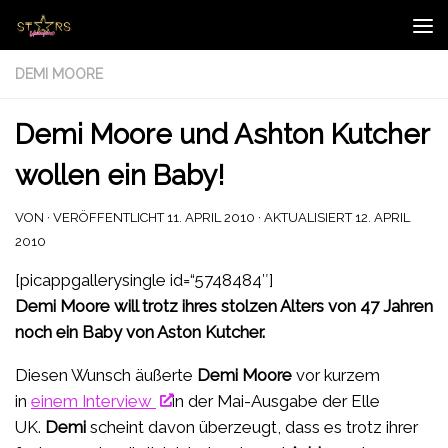
Zum Inhalt springen
DEMI MOORE
Demi Moore und Ashton Kutcher
wollen ein Baby!
VON
· VERÖFFENTLICHT
11. APRIL 2010
· AKTUALISIERT
12. APRIL
2010
[picappgallerysingle id=“5748484″]
Demi Moore will trotz ihres stolzen Alters von 47 Jahren
noch ein Baby von Aston Kutcher.
Diesen Wunsch äußerte
Demi Moore
vor kurzem
in
einem Interview
in der Mai-Ausgabe der Elle
UK.
Demi
scheint davon überzeugt, dass es trotz ihrer