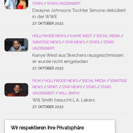
STARS
/
STARS UNZENSIERT
Dwayne Johnsons Tochter Simone debütiert
in der WWE
27. OKTOBER 2022
HOLLYWOOD NEWS
/
KANYE WEST
/
SOCIAL MEDIA
/
SONSTIGE NEWS
/
STAR NEWS
/
STARS
/
STARS
UNZENSIERT
Kanye West aus Skechers rausgeschmissen,
er wurde nicht eingeladen
27. OKTOBER 2022
FILM
/
HOLLYWOOD NEWS
/
SOCIAL MEDIA
/
SONSTIGE
NEWS
/
SPORT
/
STAR NEWS
/
STARS
/
STARS
UNZENSIERT
/
WILL SMITH
Will Smith besucht L.A. Lakers
27. OKTOBER 2022
Wir respektieren Ihre Privatsphäre
SUCHE