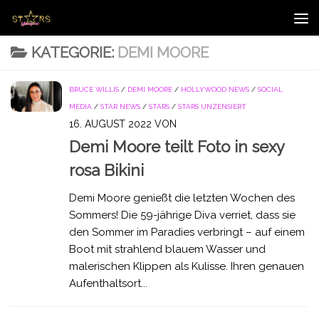
Zum Inhalt springen
KATEGORIE:
DEMI MOORE
BRUCE WILLIS
/
DEMI MOORE
/
HOLLYWOOD NEWS
/
SOCIAL
MEDIA
/
STAR NEWS
/
STARS
/
STARS UNZENSIERT
16. AUGUST 2022
VON
Demi Moore teilt Foto in sexy
rosa Bikini
Demi Moore genießt die letzten Wochen des
Sommers! Die 59-jährige Diva verriet, dass sie
den Sommer im Paradies verbringt – auf einem
Boot mit strahlend blauem Wasser und
malerischen Klippen als Kulisse. Ihren genauen
Aufenthaltsort...