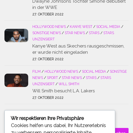
Dwayne Johnsons Tochter Simone debütiert
in der WWE
27. OKTOBER 2022
HOLLYWOOD NEWS
/
KANYE WEST
/
SOCIAL MEDIA
/
SONSTIGE NEWS
/
STAR NEWS
/
STARS
/
STARS
UNZENSIERT
Kanye West aus Skechers rausgeschmissen,
er wurde nicht eingeladen
27. OKTOBER 2022
FILM
/
HOLLYWOOD NEWS
/
SOCIAL MEDIA
/
SONSTIGE
NEWS
/
SPORT
/
STAR NEWS
/
STARS
/
STARS
UNZENSIERT
/
WILL SMITH
Will Smith besucht L.A. Lakers
27. OKTOBER 2022
Wir respektieren Ihre Privatsphäre
SUCHE
Cookies helfen uns dabei, Ihr Nutzererlebnis
Suchen
zu verbessern, personalisierte Inhalte