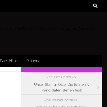
rüchte und heißen Klatsch und Tratsch aus Hollywood
Paris Hilton
Rihanna
FOLLOW:
NÄCHSTER BEITRAG
Unser Star für Oslo: Die letzten 5.
Kandidaten stehen fest!
VORHERIGER BEITRAG