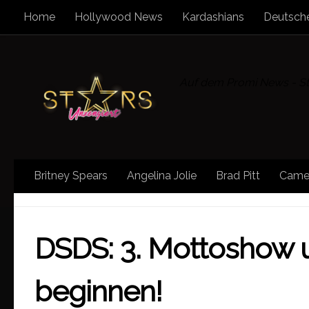
Home
Hollywood News
Kardashians
Deutsche
Zum Inhalt springen
Auf dem Promi News - Sta
Britney Spears
Angelina Jolie
Brad Pitt
Came
DSDS
DSDS: 3. Mottoshow 
beginnen!