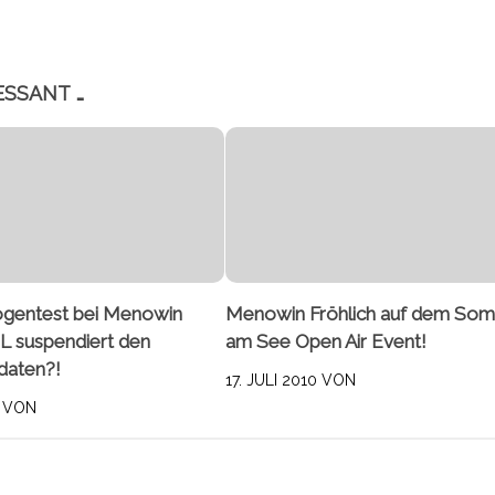
ESSANT …
rogentest bei Menowin
Menowin Fröhlich auf dem So
L suspendiert den
am See Open Air Event!
daten?!
17. JULI 2010
VON
VON