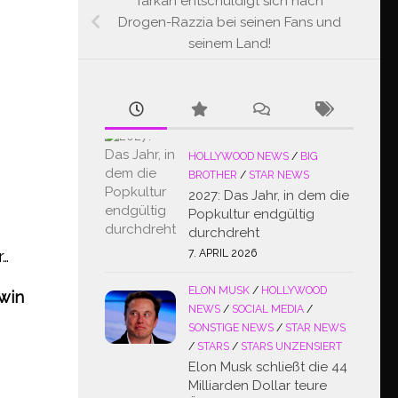
Tarkan entschuldigt sich nach
Drogen-Razzia bei seinen Fans und
seinem Land!
HOLLYWOOD NEWS
/
BIG
BROTHER
/
STAR NEWS
2027: Das Jahr, in dem die
Popkultur endgültig
durchdreht
r…
7. APRIL 2026
ELON MUSK
/
HOLLYWOOD
win
NEWS
/
SOCIAL MEDIA
/
SONSTIGE NEWS
/
STAR NEWS
/
STARS
/
STARS UNZENSIERT
Elon Musk schließt die 44
Milliarden Dollar teure