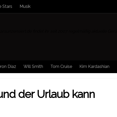
 Stars
Musik
rsunzensiert.de findet ihr seit 2007 regelmäßig aktuelle Ge
ron Diaz
Will Smith
Tom Cruise
Kim Kardashian
und der Urlaub kann