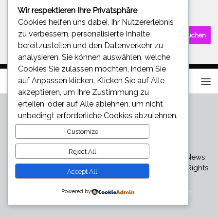
Wir respektieren Ihre Privatsphäre
SUCHE
Cookies helfen uns dabei, Ihr Nutzererlebnis
Suchen
zu verbessern, personalisierte Inhalte
nach:
bereitzustellen und den Datenverkehr zu
analysieren. Sie können auswählen, welche
Cookies Sie zulassen möchten, indem Sie
auf
Anpassen
klicken. Klicken Sie auf
Alle
akzeptieren
, um Ihre Zustimmung zu
erteilen, oder auf
Alle ablehnen
, um nicht
unbedingt erforderliche Cookies abzulehnen.
Customize
Reject All
Star und Promi News - Aktuelle Bilder, Videos und News
über den neuesten Klatsch und Tratsch © 2026. All Rights
Accept All
Reserved.
Powered by
Präsentiert von
- Entworfen mit dem
Hueman-Theme