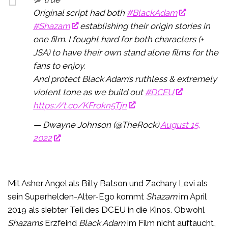
Original script had both
#BlackAdam
#Shazam
establishing their origin stories in
one film. I fought hard for both characters (+
JSA) to have their own stand alone films for the
fans to enjoy.
And protect Black Adam’s ruthless & extremely
violent tone as we build out
#DCEU
https://t.co/KFrokn5Tjn
— Dwayne Johnson (@TheRock)
August 15,
2022
Mit Asher Angel als Billy Batson und Zachary Levi als
sein Superhelden-Alter-Ego kommt
Shazam
im April
2019 als siebter Teil des DCEU in die Kinos. Obwohl
Shazams
Erzfeind
Black Adam
im Film nicht auftaucht,