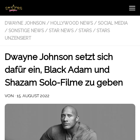
Zum Inhalt springen
DWAYNE JOHNSON
/
HOLLYWOOD NEWS
/
SOCIAL MEDIA
/
SONSTIGE NEWS
/
STAR NEWS
/
STARS
/
STARS
UNZENSIERT
Dwayne Johnson setzt sich
dafür ein, Black Adam und
Shazam Solo-Filme zu geben
VON
·
15. AUGUST 2022