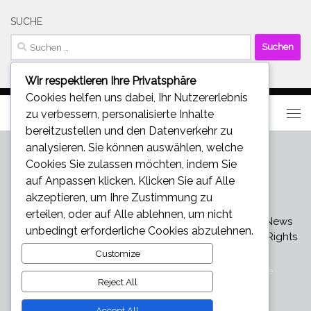
SUCHE
Suchen
nach:
Wir respektieren Ihre Privatsphäre
Cookies helfen uns dabei, Ihr Nutzererlebnis
zu verbessern, personalisierte Inhalte
bereitzustellen und den Datenverkehr zu
analysieren. Sie können auswählen, welche
Cookies Sie zulassen möchten, indem Sie
auf
Anpassen
klicken. Klicken Sie auf
Alle
akzeptieren
, um Ihre Zustimmung zu
erteilen, oder auf
Alle ablehnen
, um nicht
Star und Promi News - Aktuelle Bilder, Videos und News
unbedingt erforderliche Cookies abzulehnen.
über den neuesten Klatsch und Tratsch © 2026. All Rights
Reserved.
Customize
Präsentiert von
- Entworfen mit dem
Hueman-Theme
Reject All
Accept All