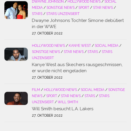
DWAYNE JOHNSON
/
HOLLYWOOD NEWS
/
SOCIAL
MEDIA
/
SONSTIGE NEWS
/
SPORT
/
STAR NEWS
/
STARS
/
STARS UNZENSIERT
Dwayne Johnsons Tochter Simone debütiert
in der WWE
27. OKTOBER 2022
HOLLYWOOD NEWS
/
KANYE WEST
/
SOCIAL MEDIA
/
SONSTIGE NEWS
/
STAR NEWS
/
STARS
/
STARS
UNZENSIERT
Kanye West aus Skechers rausgeschmissen,
er wurde nicht eingeladen
27. OKTOBER 2022
FILM
/
HOLLYWOOD NEWS
/
SOCIAL MEDIA
/
SONSTIGE
NEWS
/
SPORT
/
STAR NEWS
/
STARS
/
STARS
UNZENSIERT
/
WILL SMITH
Will Smith besucht L.A. Lakers
27. OKTOBER 2022