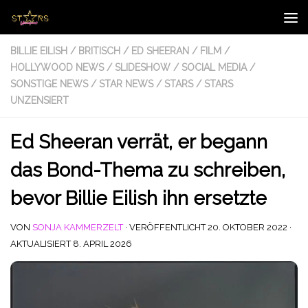
Zum Inhalt springen
BILLIE EILISH
/
BRITISCH
/
ED SHEERAN
/
FILM
/
HOLLYWOOD NEWS
/
SLIDESHOW
/
SOCIAL MEDIA
/
SONSTIGE NEWS
/
STAR NEWS
/
STARS
/
STARS
UNZENSIERT
Ed Sheeran verrät, er begann
das Bond-Thema zu schreiben,
bevor Billie Eilish ihn ersetzte
VON
SONJA KAMMERZELT
· VERÖFFENTLICHT
20. OKTOBER 2022
·
AKTUALISIERT
8. APRIL 2026